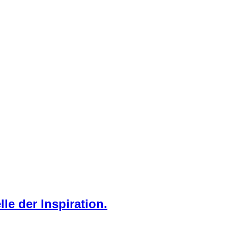
rschlossen. Doch gegen die Natur hatten auch diese
ch. Einige werden heute noch gestützt und verleihen der
zt und so konnte ich doch noch in paar Fotos von den
le der Inspiration.