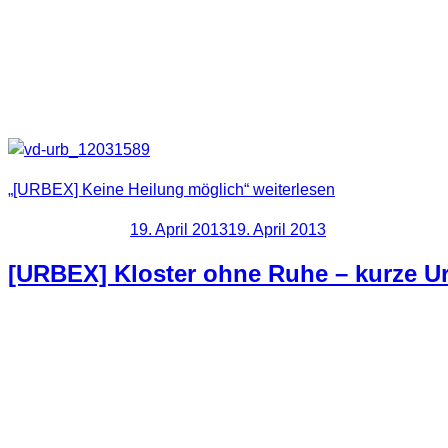
So sieht es wohl aus, sowohl für Patienten als für das Haus 
usw. vorzufinden. Fast so, als ob hier vollkommen überstürzt 
Hier erst einmal eine kleine Auswahl an Fotos. Motive waren do
„[URBEX] Keine Heilung möglich“
weiterlesen
Veröffentlicht am
19. April 2013
19. April 2013
[URBEX] Kloster ohne Ruhe – kurze Ur
Über Ostern waren wir in Portugal unterwegs. Zwar hatte ich
Programm. Bei dieser Location haben wir dann aber mal kurz r
Infos zur Location: