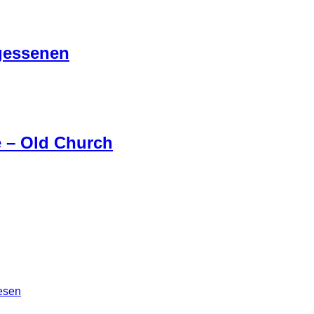
en:
rgessenen
e – Old Church
ten war ein ehemaliges Altenheim mit einer angeschlossenen Ki
ch dort zu bewegen. An einer Stelle ist mir das Stativ aus der
, als der Boden sich leicht bewegte.
regnet. Somit hatten wir sehr wenig Licht von außen. Hoffe trot
esen