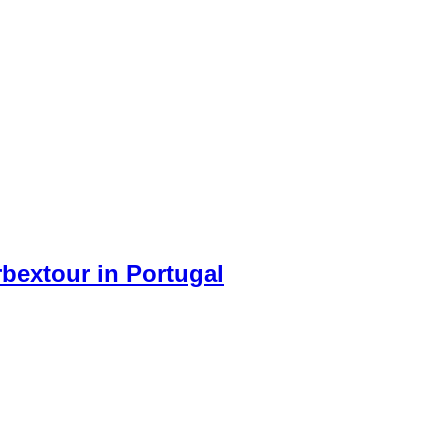
selber. Es ist schon etwas unheimlich durch diesen recht große
aufgebrochen wurde. Das Ganze hatte schon etwas von einer Horr
rt unendlich viele zu finden.
bextour in Portugal
 einige Ortsangaben von Lost Places mit dabei, aber überwieg
eingeschaut, da sie schon von außen recht interessant wirkt.