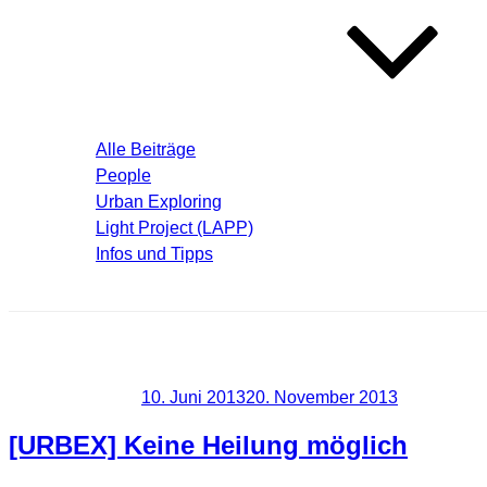
Blog – Aktuelle Beiträge
Alle Beiträge
People
Urban Exploring
Light Project (LAPP)
Infos und Tipps
Über mich
Schlagwort:
Place
Veröffentlicht am
10. Juni 2013
20. November 2013
[URBEX] Keine Heilung möglich