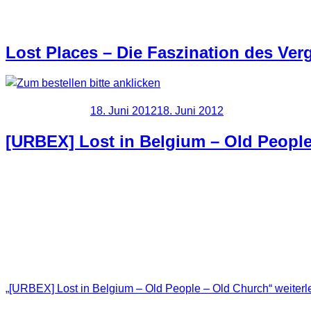
Der Kalender kann hier erworben werd
Lost Places – Die Faszination des Ve
Veröffentlicht am
18. Juni 2012
18. Juni 2012
[URBEX] Lost in Belgium – Old Peopl
Die letzte Station bevor wir wieder nach Deutschland einreis
geworden. Dieser Umstand machte es auch ziemlich schwierig si
erklären … es machte sich ziemliches Unbehagen bei mir breit
Hier nun aber die Fotos. Leider hat es dort wie aus Eimern ge
„[URBEX] Lost in Belgium – Old People – Old Church“
weiterl