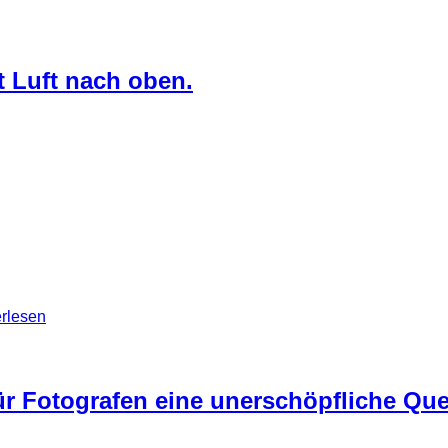
t Luft nach oben.
 man nur auf das Außengelände den die Hallen waren massiv ve
er nachgegeben und die manche der Wände gaben zusätzlich na
nnen pfui. Mich haben gerade aber die Dachkonstruktionen gerei
erden.
rlesen
ür Fotografen eine unerschöpfliche Quel