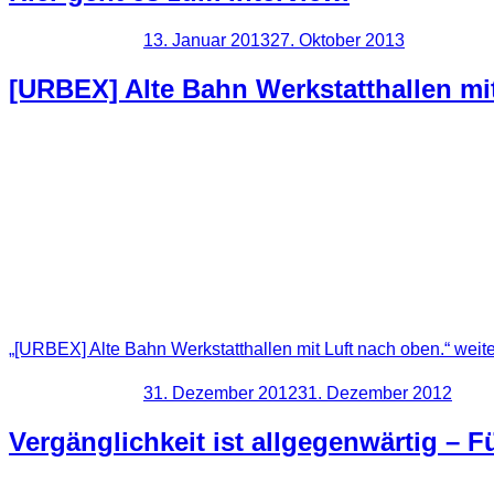
Veröffentlicht am
13. Januar 2013
27. Oktober 2013
[URBEX] Alte Bahn Werkstatthallen mi
Diesen Ort konnte ich über Jahre beobachten. Teilweise kam
“Sicherungen” kaum eine Chance. Irgendwann haben die Däch
Location den Flair einer Hollywood Filmkulisse. Außen hui, i
Gebäuden machen, bevor sie wohl für immer verschwinden w
„[URBEX] Alte Bahn Werkstatthallen mit Luft nach oben.“
weite
Veröffentlicht am
31. Dezember 2012
31. Dezember 2012
Vergänglichkeit ist allgegenwärtig – F