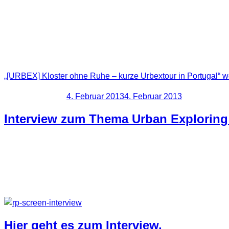
Es handelte sich um ein altes Kloster.
Das Kloster wurde im Jahre 1530 gegründet. Die Kirche war
zerstört. Später wurde das Kloster in Privateigentum überführ
einem Industriellen in der Fischkonservenbranche genutzt. Sp
„[URBEX] Kloster ohne Ruhe – kurze Urbextour in Portugal“
we
Veröffentlicht am
4. Februar 2013
4. Februar 2013
Interview zum Thema Urban Exploring 
Ich habe mich wirklich darüber gefreut, als ich eine Anfrage vo
Wer sich dafür das Thema Urban Exploring interessiert und e
Hier geht es zum Interview.