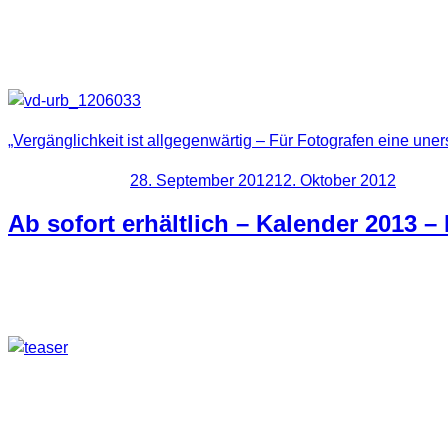
Zugegeben, das Ganze klingt ziemlich morbide. Dies ist aber ni
Mein Fototipp bezieht sich auf eine bestimmte Art von Fotomo
„Vergänglichkeit ist allgegenwärtig – Für Fotografen eine uners
Veröffentlicht am
28. September 2012
12. Oktober 2012
Ab sofort erhältlich – Kalender 2013 –
Ab sofort ist mein Kalender Lost Places | Faszination des Ver
Jedem Liebhaber von Lost Places sei dieser Kalender ans Herz
Hier findet ihr Fotos von längst verlassenen Orten, welche abe