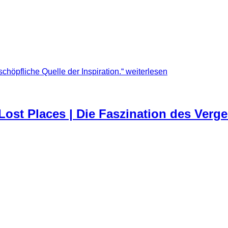
cht die Idee, welche dahinter steckt.
tiven. Urbex, Urban Exploring und Lost Places sind Schlagwörte
chöpfliche Quelle der Inspiration.“
weiterlesen
 Lost Places | Die Faszination des Ver
gessenen 2013 erhältlich.
 gelegt. Er enthält ausgewählte Aufnahmen die ich bei meinen 
r ihren Reiz und ihren Charakter nicht verloren haben.