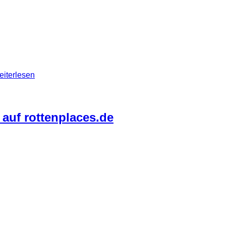
 von Anfang an da.Ende 1755 wurde durch ein schweres Erdbe
t und 1884 als Korklager verwendet. In diesem Jahr brach ein F
ätere Pläne daraus ein Luxushotel entstehen zu lassen scheiter
iterlesen
auf rottenplaces.de
n André Winternitz bekam, ob ich für ein Interview bereit wäre. 
twas über meine Beweggründ erfahren möchte, kann ja mal dort