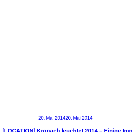
Blog
Veröffentlicht am
20. Mai 2014
20. Mai 2014
[LOCATION] Kronach leuchtet 2014 – Einige Im