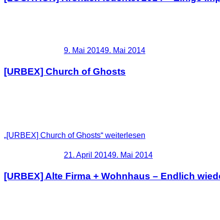
Auch dieses Jahr war die Veranstaltung Kronach leuchtet wiede
Mittelpunkt.
Veröffentlicht am
9. Mai 2014
9. Mai 2014
[URBEX] Church of Ghosts
Als Gespenst oder Geist bezeichnet der Volksglaube ein meist
versehenes Wesen. Es gilt als Phänomen des Spuks oder ruft di
nicht menschlicher Gestalt. Gespenster gibt es gleichförmig i
„[URBEX] Church of Ghosts“
weiterlesen
Veröffentlicht am
21. April 2014
9. Mai 2014
[URBEX] Alte Firma + Wohnhaus – Endlich wied
Nach langer langer Zeit konnte ich mal wieder ein paar Fotos
anschließenden Wohnhaus. Viel gab es jetzt nicht unbedingt 