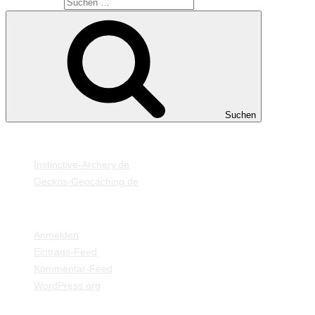
Suche nach:
Suchen
MEINE WEBSEITEN
Instinctive-Archery.de
Geckos-Geocaching.de
META
Anmelden
Eintrags-Feed
Kommentar-Feed
WordPress.org
EINSTELLUNGEN / INFORMATIONEN