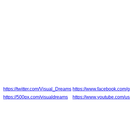
J
o
urnalistisch-redaktionelle
Angebote
Inhaltlich verantwortlich
: Adresse wie oben
Social Media und andere
Onlinepräsenzen
Dieses Impressum gilt auch für die folgenden Social-
Media-Präsenzen und Onlineprofile
:
https://twitter.com/Visual_Dreams
https://www.facebook.com/g
https://500px.com/visualdreams
https://www.youtube.com/u
Haftungs- und
Urheberrechtshinweise