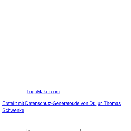
die jeweiligen Schutzrechte (Urheberrechte, Markenrechte)
geschützt. Die Verwendung, Vervielfältigung usw.
unterliegen meinen Rechten oder den Rechten der
jeweiligen Urheber bzw. Rechteverwalter.
Hinweise auf
Rechtsverstöße
: Sollten Sie innerhalb meines
Internetauftritts Rechtsverstöße bemerken, bitte ich Sie mich
auf diese hinzuweisen. Ich werde rechtswidrige Inhalte und
Links nach Kenntnisnahme unverzüglich entfernen.
Bildnachweise
Bildquellen und Urheberrechtshinweise
: Logo Arrow
graphic by freepik from Flaticon is licensed under CC BY 3.0.
Created on
LogoMaker.com
Erstellt mit Datenschutz-Generator.de von Dr. jur. Thomas
Schwenke
SUCHE