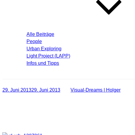
Blog – Aktuelle Beiträge
Alle Beiträge
People
Urban Exploring
Light Project (LAPP)
Infos und Tipps
Über mich
Veröffentlicht
29. Juni 2013
29. Juni 2013
von
Visual-Dreams | Holger
am
[LIGHTPAINTING | LAPP] Freie Formen
Hier mal ein paar Licht Elemente bei der man sehr auf die C
noch sauberer durchführen kann.