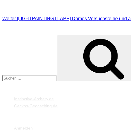
Weiter
[LIGHTPAINTING | LAPP] Domes Versuchsreihe und a
SUCHE
Suche
nach:
MEINE WEBSEITEN
Instinctive-Archery.de
Geckos-Geocaching.de
META
Anmelden