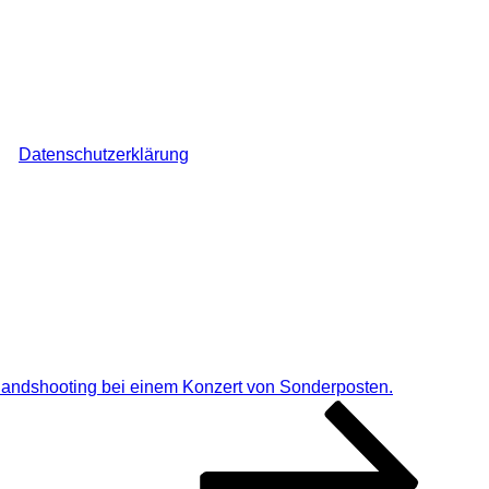
ch den Überblick über auf dieser Webseite veröffentlichte Komme
ine
Datenschutzerklärung
.
*
ndshooting bei einem Konzert von Sonderposten.