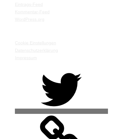
Eintrags-Feed
Kommentar-Feed
WordPress.org
EINSTELLUNGEN / INFORMATIONEN
Cookie Einstellungen
Datenschutzerklärung
Impressum
Twitter
500px