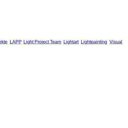
ekte
,
LAPP
,
Light Project Team
,
Lightart
,
Lightpainting
,
Visual