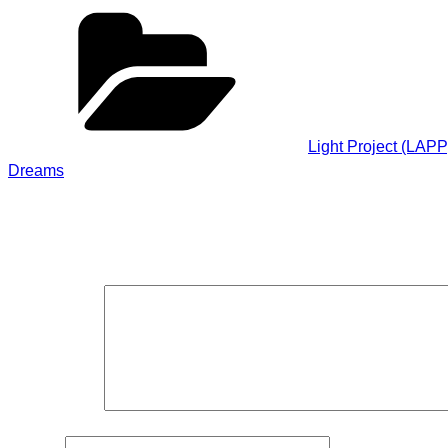
Kategorien
Light Project (LAPP
Dreams
Schreibe einen Kommentar
Deine E-Mail-Adresse wird nicht veröffentlicht.
Erforderliche F
Kommentar
*
Name
*