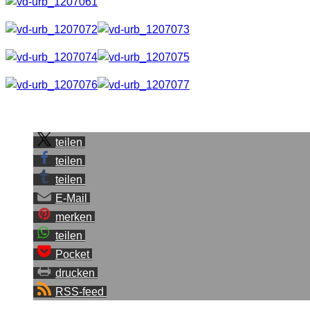
Sei der Erste, der diesen Beitrag teilt.
teilen
teilen
teilen
E-Mail
merken
teilen
Pocket
drucken
RSS-feed