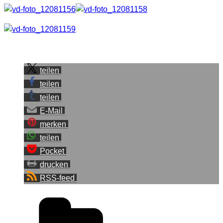
Sei der Erste, der diesen Beitrag teilt.
teilen
teilen
teilen
E-Mail
merken
teilen
Pocket
drucken
RSS-feed