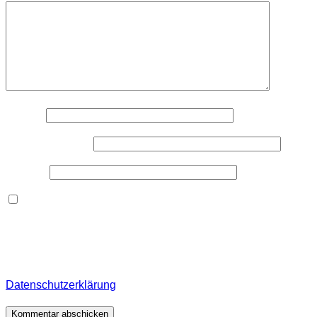
Name
*
E-Mail-Adresse
*
Website
Dieses Formular speichert Name, E-Mail und Inhalt,
damit ich den Überblick über auf dieser Webseite
veröffentlichte Kommentare behalte. Für detaillierte
Informationen, wo, wie und warum ich deine Daten
speichere, wirf bitte einen Blick in meine
Datenschutzerklärung
.
*