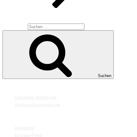
SUCHE
Suche nach:
Suchen
MEINE WEBSEITEN
Instinctive-Archery.de
Geckos-Geocaching.de
META
Anmelden
Eintrags-Feed