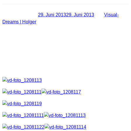
Veröffentlicht am
29. Juni 2013
29. Juni 2013
von
Visual-
Dreams | Holger
[PEOPLE] Bandshooting bei einem
Konzert von Sonderposten.
Lang , lang ist es her, da habe ich für die Band Sonderposten
mal bei einem kleinen Konzert fotografieren dürfen. Hier sind
die Resultate.