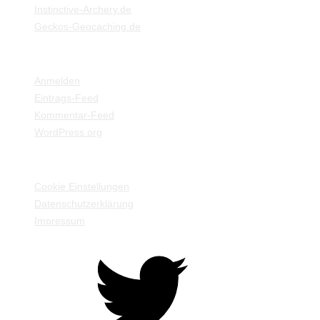
Instinctive-Archery.de
Geckos-Geocaching.de
META
Anmelden
Eintrags-Feed
Kommentar-Feed
WordPress.org
EINSTELLUNGEN / INFORMATIONEN
Cookie Einstellungen
Datenschutzerklärung
Impressum
Twitter