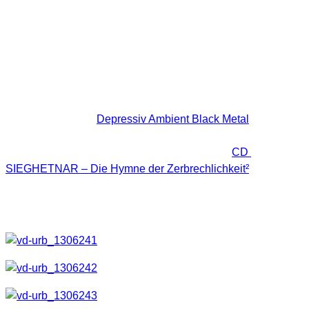
Für ihr neues CD Booklet suchte SIEGHETNAR nach
stimmigen und passenden Fotos und hat mich kurzerhand
kontaktiert. So kam es zu einer unkomplizierten kleinen
Zusammenarbeit.
Die Musikrichtung
Depressiv Ambient Black Metal
ist zwar
nicht mein Metier, dennoch freut es mich natürlich, dass ein
paar meiner Fotos nun das Booklet der neuen
CD
SIEGHETNAR – Die Hymne der Zerbrechlichkeit²
zieren.
Es ist immer wieder schön wenn man ein Produkt, bei dem
man etwas beigesteuert hat in den Händen halten kann.