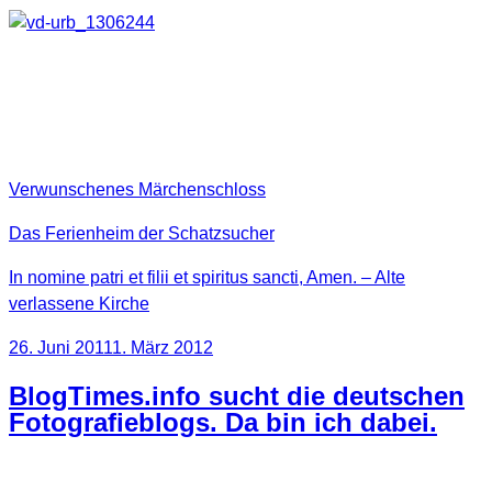
Bilder aus folgenden Locations
wurden verwendet:
Verwunschenes Märchenschloss
Das Ferienheim der Schatzsucher
In nomine patri et filii et spiritus sancti, Amen. – Alte
verlassene Kirche
Veröffentlicht
26. Juni 2011
1. März 2012
am
BlogTimes.info sucht die deutschen
Fotografieblogs. Da bin ich dabei.