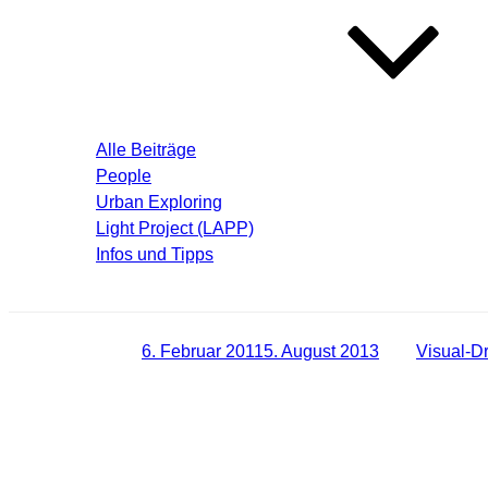
Blog – Aktuelle Beiträge
Alle Beiträge
People
Urban Exploring
Light Project (LAPP)
Infos und Tipps
Über mich
Veröffentlicht am
6. Februar 2011
5. August 2013
von
Visual-D
[URBEX] Das Geisterdorf – Der Zerfall s
Heute möchte ich einmal von einem riesigen Areal berichten. Z
Es handelt sich um einen Schieferbruch. Rund um dieses Abbau