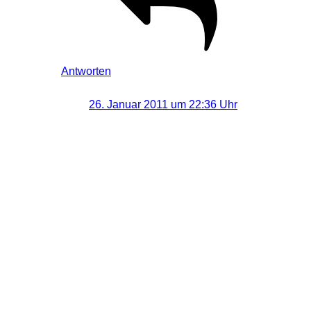
Antworten
H.-J. Wurzbacher
sagt:
26. Januar 2011 um 22:36 Uhr
Ja, dieser Laser ist sehr gut. Wir vom EMD
haben vier Stück mittlerweile davon… Ich
suche zur Zeit noch nach einer Lösung, wie
ich den Laser am besten auf einem Stativ
(Mikrofonstativ) festklemmen kann und
gleichzeitig auch den Einschaltknopf
dauerhaft gedrückt halten kann (Klebeband
ist nicht gerade optimal…). Gut vor allem ist,
dass der grüne Laserstrahl gut sichtbar ist
(wenn man den Aufsatz entfernt). Bei einem
der Laser habe ich festgestellt, dass sich