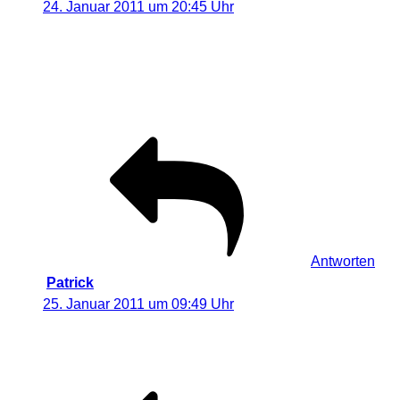
24. Januar 2011 um 20:45 Uhr
Interessante Location habt Ihr da gewählt. Ein netter
kleiner Feldbericht. Das schafft Motivation mal wieder
malen zu gehen. Egal ob die Finger frieren. Hinterher
schaut man seine Werke immer wieder an.
Antworten
Patrick
sagt:
25. Januar 2011 um 09:49 Uhr
Hallo, das sind echt schöne Bilder.
Wie habt ihr das mit dem Laser gemacht?