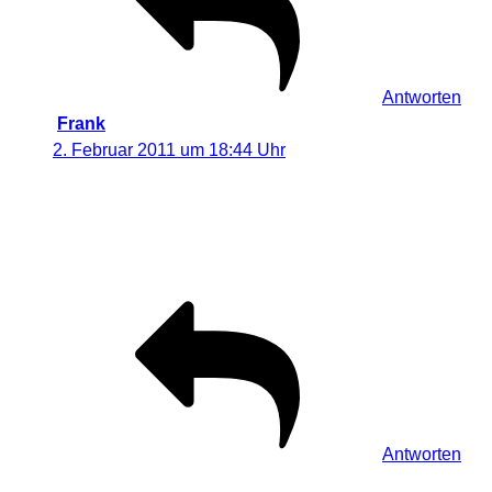
Antworten
Frank
sagt:
2. Februar 2011 um 18:44 Uhr
Euer Einsatz hat sich wieder mal gelohnt, sind einige
richtig gute Fotos dabei!
Gruß Frank
Antworten