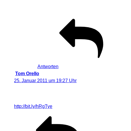
dieser Aufsatz im Betrieb leicht verstellt,
daher muss mit Tesafilm fixiert werden.
Antworten
Tom Orello
sagt:
25. Januar 2011 um 19:27 Uhr
RT @Visual_Dreams: [Neu] : Recht chaotisch, leicht
verwirrt, vieles vergessen und trotzdem eine schön…
http://bit.ly/hRgTye
#lightpain …