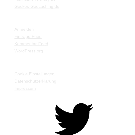
Geckos-Geocaching.de
META
Anmelden
Eintrags-Feed
Kommentar-Feed
WordPress.org
EINSTELLUNGEN / INFORMATIONEN
Cookie Einstellungen
Datenschutzerklärung
Impressum