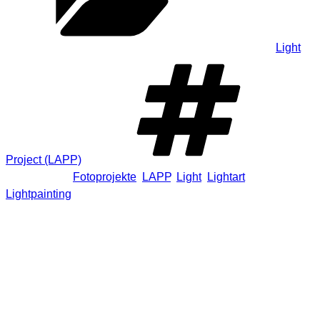
Kategorien
Light
Project (LAPP)
Schlagwörter
Fotoprojekte
,
LAPP
,
Light
,
Lightart
,
Lightpainting
6 Antworten auf „Recht chaotisch,
leicht verwirrt, vieles vergessen und
trotzdem eine schöne Lightpainting
Tour.“
Fu
sagt: