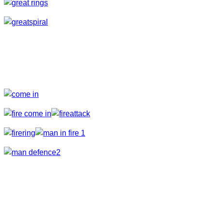
Feuerspiele
Natürlich haben wir auch wieder ein paar Feuereinlagen
dabei. Hier haben wir uns dann nochmal richtig ausgetobt.
Rund 5 Stunden waren wir vor Ort und sind dann doch
einigermaßen zufrieden abgezogen. Fisheye macht meiner
Ansicht nach schon recht gute Einstellungen möglich und die
Schärfe der Lins ist nicht zu verachten.