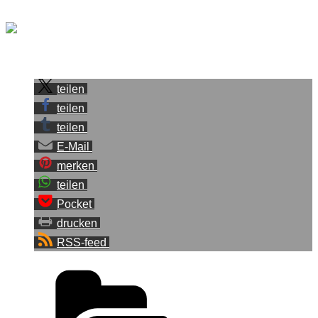
Spaß hat es gemacht, Fortsetzung folgt.
Sei der Erste, der diesen Beitrag teilt.
teilen
teilen
teilen
E-Mail
merken
teilen
Pocket
drucken
RSS-feed