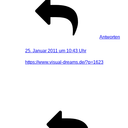
Antworten
Visual-Dreams | Holger
sagt:
25. Januar 2011 um 10:43 Uhr
https://www.visual-dreams.de/?p=1623
Hat einen speziellen Aufsatz. Damit aber sehr
vorsichtig sein auch mit den Streulinsen sind die
Strahlen äußerst Augen feindlich.
Zu empfehlen sind aber nur die grünen Laser,
violett ist zum Beispiel viel zu schwach.