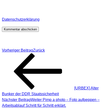
veröffentlichte Kommentare behalte. Für detaillierte
Informationen, wo, wie und warum ich deine Daten
speichere, wirf bitte einen Blick in meine
Datenschutzerklärung
.
*
Beitragsnavigation
Vorheriger Beitrag
Zurück
[URBEX] Alter
Bunker der DDR Staatssicherheit
Nächster Beitrag
Weiter
Pimp a photo – Foto aufpeppen –
Arbeitsablauf Schritt für Schritt erklärt.