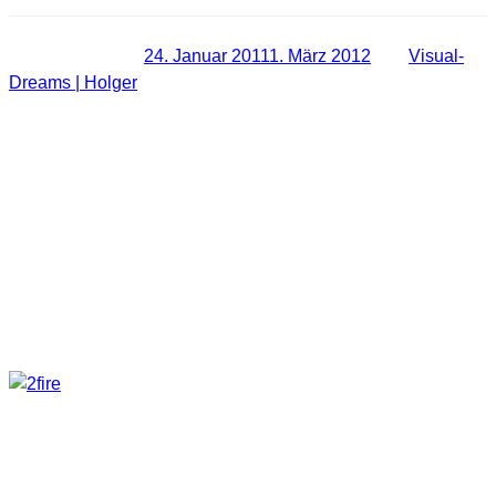
Veröffentlicht am
24. Januar 2011
1. März 2012
von
Visual-
Dreams | Holger
Recht chaotisch, leicht verwirrt,
vieles vergessen und trotzdem eine
schöne Lightpainting Tour.
Gestern haben wir uns wieder mal auf den Weg gemacht um
ein paar neue Fotos für unser Light Project zu machen. Dafür
haben wir eine schöne alte Burgruine als Location gewählt.
Treffpunkt war um 14 Uhr. Danach noch etwas gequatscht,
Ausrüstung verstaut und los ging’s.
Steve hatte dann erst mal schon einiges an Ausrüstung
vergessen. Da habe ich mich ja dann mal nicht lumpen
lassen und es ihm gleich getan. Zumindest haben wir dies