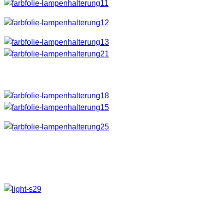
Ergebnis
Damit hat man doch nun ein paar Variationsmöglichkeiten.
😉 Gesamtpreis ohne Taschenlampen 10 € – Erspart hier um
die 40 verschiedene Taschenlampen 🙂
Weitere Ideen