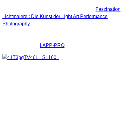
September diesem Jahres wurde das Buch
Faszination
Lichtmalerei: Die Kunst der Light Art Performance
Photography
(kurz: LAPP) von Jan Leonardo Wöllert und
Jörg Miedza veröffentlicht. Beides sind Lichtkunstfotografen
und haben einen hohen Bekanntheitsgrad durch ihr
Lichtkunstprojekt
LAPP-PRO
erlangt.
Jetzt haben sich beide entschlossen ein Buch über die
Lichtmalerei (Light Painting) heraus zu bringen. LAPP
unterscheidet sich aber von vielen andern Light Painting
Werken, da bei dieser Art der Lichtkunst oft ein immenser
Aufwand betrieben werden muss um als Endergebnis solche
brillanten Fotos zu bekommen wie es bei den beiden der Fall
ist. Wichtig ist bei ihren Bildern das die Umwelt, der Ort der
Fotografie ein wesentlicher Bestandteil des späteren Fotos
ist und zusammen mit den Lichtobjekten und –effekten eine
Symbiose statt findet.