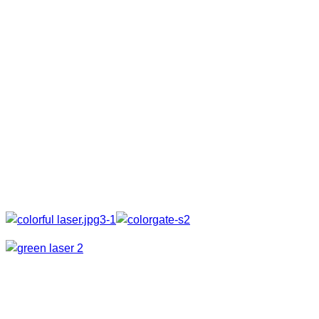
erste Foto in diesem Artikel.
Laser
Danach haben wir dann eine andere Stelle gewählt.
Irgendwie lief es aber am Anfang an diesem Abend nicht so
rund. Der kreative Funke wollte einfach nicht zünden.
Trotzdem haben wir weiter experimentiert. Die
Kameraposition immer wieder verändert und verschiedene
Lighttools ausprobiert. Endlich sind wir auch mal dazu
gekommen unseren Laser zu testen. Hier mal ein paar “Laser
Fotos”.
Ausleuchtung
Weiterhin haben wir auch versucht die Ruine etwas