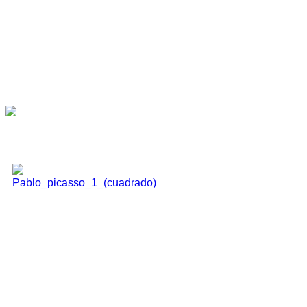
Scheinwerferspuren | von Olaf Schneider
Längere Belichtung und dabei die Kamera bewegt | ich
Lightpainting und Co.
Dies macht man sich nun
bei Light-Painting, -Writing,
-Graffiti und LAPP (Light
Art Performance
Photographie) zu nutze.
Das Ganze wurde auch
nicht erst vor ein paar
Jahren gezielt eingesetzt.