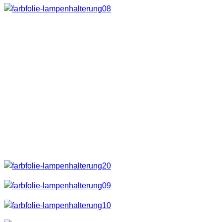
Auch dieses Material lässt sich ganz einfach mit einem
Küchenmesser schneiden. Diese Rohre funktionierten bei
mir bei verschiedenen Taschenlampen. Hier müsst ihr selbst
mal probieren welchen Durchmesser ihr benötigt.
Dann benötigt man noch ein paar Stecknadeln.
Anleitung
Eigentlich ist das Ganze wieder selbsterklärend.