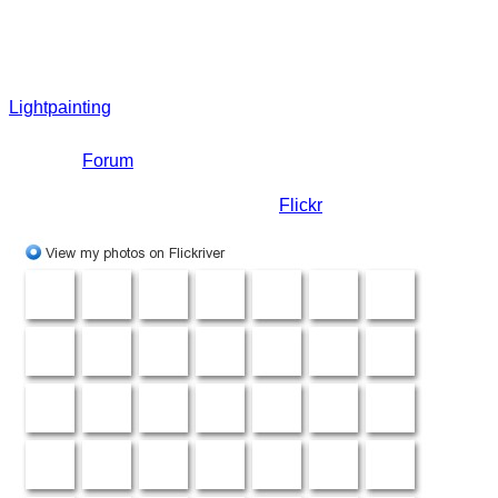
Weitere Infos
Schaut euch auch mal auf der Webseite zum Thema
Lightpainting
um, vielleicht findet ihr ja noch ein paar
interessante Sachen. Fragen könnt ihr gerne auch in
unserem
Forum
stellen.
Weitere Aufnahmen sind auch auf
Flickr
zu finden.