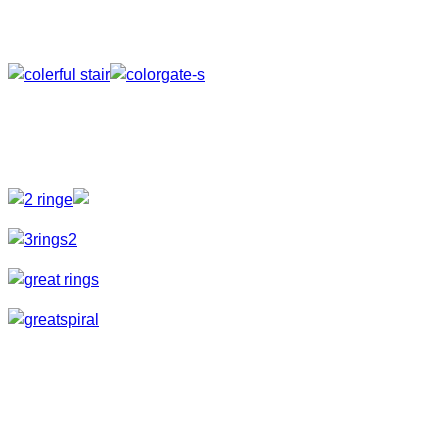
auszuleuchten und mit verschiedenen Lichteinstellungen zu
spielen.
Lichtelemente
Als nächsten Schritt bauten wir dann Lichtskulpturen mit ein.
Feuerspiele
Natürlich haben wir auch wieder ein paar Feuereinlagen
dabei. Hier haben wir uns dann nochmal richtig ausgetobt.