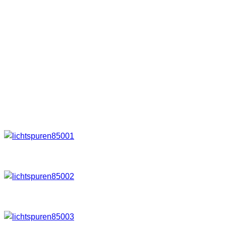
Neu ist diese Art von Fotografie ja nicht. Fast jeder der sich
mit dem Thema Fotografie beschäftigt wird wissen das
Lichtquellen die in Bewegung sind bei Langzeitaufnahmen
Lichtspuren hinterlassen. Sicher haben viele von euch schon
einmal den ein oder anderen Effekt auf einen ihrer Fotos
gesehen. Bei manchen Fotos war das ganz bewusst, bei
anderen Aufnahmen eher zufällig. Nachfolgend seht ihr mal
einige Beispiele.
Sternbewegungen | von s.kunka
Karussell in Bewegung | von Georg Schierling