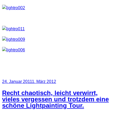
Genießt die Nächte!
Veröffentlicht
24. Januar 2011
1. März 2012
am
Recht chaotisch, leicht verwirrt,
vieles vergessen und trotzdem eine
schöne Lightpainting Tour.