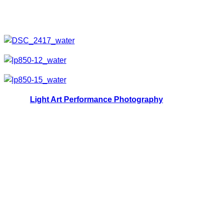
eine untergeordnete Rolle obwohl diese auch bei diesen
Bildern manchmal mit einbezogen wird.
LAPP (
Light Art Performance Photography
)
Den Namen LAPP hat diese Spielart von JanLeonardo
Woellert und Joerg Miedza bekommen. Sie erklären diese
Art der Fotografie komponierte und einstudierte
Lichtbewegungen sowie spezielle technische
Herangehensweisen in einer Performance zu kombinieren.
Der deutlichste Unterschied zu den anderen
Lichtkunstformen besteht darin, dass nicht ausschließlich
Formen nachgezeichnet, Gegenstände illuminiert oder
Gebilde ohne gezielte Lichtführung dargestellt werden.