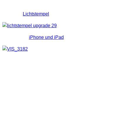
Da man aber auf immer wieder neue Ideen kommt werden
z.B. auch
Lichtstempel
verwendet.
Auch mittels
iPhone und iPad
lassen sich Texte erzeugen.
Manch einer bestückt auch sein Lighttool mit
programmierbaren Chip und erzeugt dadurch verschiedene
Schriftzüge.
Lightgraffity und Lightpainting
Man sollte sowieso diese Begrifflichkeiten nicht allzu eng
sehen. Beim Lightgraffity und Lightpainting werden eben
Schriftzüge, Figuren, etc. mit Licht gezeichnet. Das
entstandenen Lichtobjekte sind dann auch der
Hauptbestandteil des Bildes, die Umgebung spielt hier eher