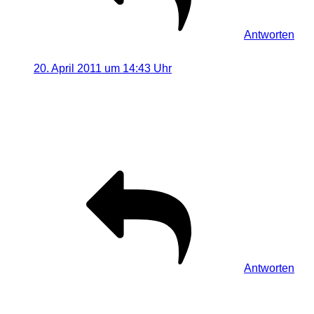
Antworten
Kerstin
sagt:
20. April 2011 um 14:43 Uhr
Na das sieht ja auch sehr schön aus. Ich hasse das
Wort “entkernt”, was ja hier glücklicherweise noch nicht
zu trifft.
Schöne Fotos von einem tollen Objekt.
Antworten
Schreibe einen Kommentar