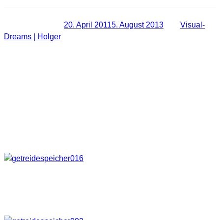
Veröffentlicht am
20. April 2011
5. August 2013
von
Visual-
Dreams | Holger
[URBEX] Unser täglich Brot …
Unter der Rubrik Zufallsfunde kann ich dieses Gebäude
verbuchen. Bei der Fahrt zu einem anderen Ziel stach mir
der Bau vom Weiten ins Auge. Einmal kurz einen
Zwischenstopp eingelegt, der sich meiner Meinung nach
auch gelohnt hat. Ist mal was anderes. Was mag wohl da drin
sein?
Das es mit der Landwirtschaft zu tun hatte war mir eigentlich
klar, wenn man die anderen Teile der Location betrachtete.
Hier also nun ein paar Eindrücke.