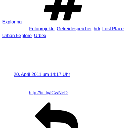
Exploring
Schlagwörter
Fotoprojekte
,
Getreidespeicher
,
hdr
,
Lost Place
,
Urban Explore
,
Urbex
2 Antworten auf „[URBEX] Unser
täglich Brot …“
FOTOPRESSO
sagt:
20. April 2011 um 14:17 Uhr
RT @Visual_Dreams [Neu] : [Location] Unser täglich
Brot …
http://bit.ly/fCwNeD
#urbex #fotografie