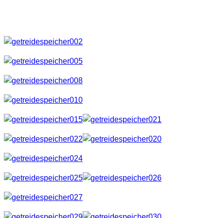
klar, wenn man die anderen Teile der Location betrachtete.
Hier also nun ein paar Eindrücke.