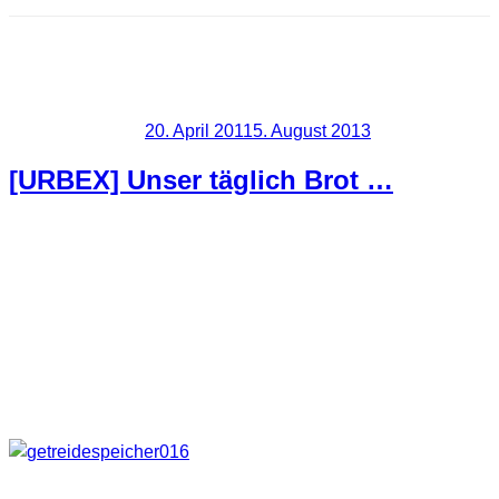
Schlagwort:
Getreidespeicher
Veröffentlicht am
20. April 2011
5. August 2013
[URBEX] Unser täglich Brot …
Unter der Rubrik Zufallsfunde kann ich dieses Gebäude
verbuchen. Bei der Fahrt zu einem anderen Ziel stach mir
der Bau vom Weiten ins Auge. Einmal kurz einen
Zwischenstopp eingelegt, der sich meiner Meinung nach
auch gelohnt hat. Ist mal was anderes. Was mag wohl da drin
sein?
Das es mit der Landwirtschaft zu tun hatte war mir eigentlich