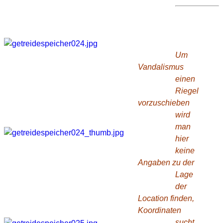
Wo ist
das?
Um
Vandalismus
einen
Riegel
vorzuschieben
wird
man
hier
keine
Angaben zu der
Lage
der
Location finden,
Koordinaten
sucht