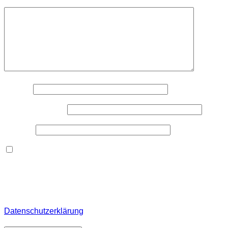
Kommentar
*
Name
*
E-Mail-Adresse
*
Website
Dieses Formular speichert Name, E-Mail und Inhalt,
damit ich den Überblick über auf dieser Webseite
veröffentlichte Kommentare behalte. Für detaillierte
Informationen, wo, wie und warum ich deine Daten
speichere, wirf bitte einen Blick in meine
Datenschutzerklärung
.
*