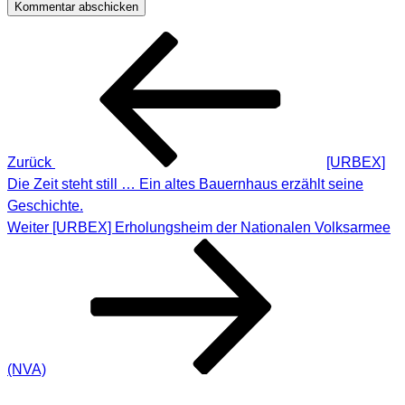
Beitragsnavigation
Vorheriger
Beitrag
Zurück
[URBEX]
Die Zeit steht still … Ein altes Bauernhaus erzählt seine
Geschichte.
Nächster
Weiter
[URBEX] Erholungsheim der Nationalen Volksarmee
Beitrag
(NVA)
SUCHE