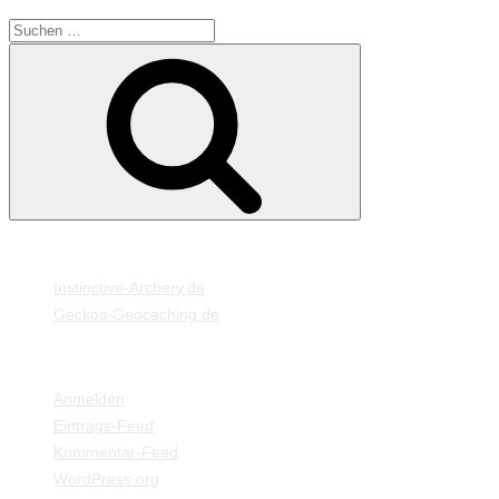
Suche
Suchen
nach:
MEINE WEBSEITEN
Instinctive-Archery.de
Geckos-Geocaching.de
META
Anmelden
Eintrags-Feed
Kommentar-Feed
WordPress.org