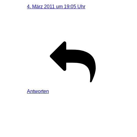
4. März 2011 um 19:05 Uhr
Ja, da war ich noch richtig im HDR-Flash. 🙂
Schönen Blog hast du, gleich mal verlinkt.
Antworten
Schreibe einen Kommentar
Deine E-Mail-Adresse wird nicht veröffentlicht.
Erforderliche
Felder sind mit
*
markiert