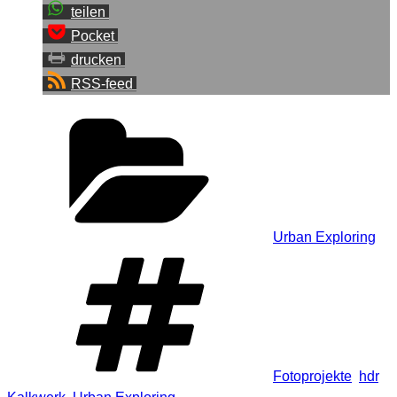
teilen
Pocket
drucken
RSS-feed
Kategorien
Urban Exploring
Schlagwörter
Fotoprojekte
,
hdr
,