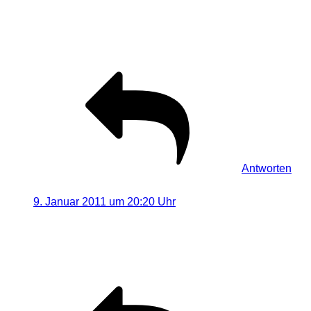
das demnächst auch mal angehen, aber mir fehlte
bisher die Zeit und die geeignete Location dafür 🙂
Gruß, Bernd
Antworten
Oliver
sagt:
9. Januar 2011 um 20:20 Uhr
Klasse mal wieder….bin immer wieder von Eurem
Projekt begeistert…macht eben nicht jeder 🙂
Grüße Oliver