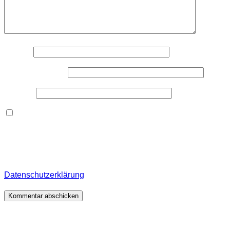
Name
*
E-Mail-Adresse
*
Website
Dieses Formular speichert Name, E-Mail und Inhalt,
damit ich den Überblick über auf dieser Webseite
veröffentlichte Kommentare behalte. Für detaillierte
Informationen, wo, wie und warum ich deine Daten
speichere, wirf bitte einen Blick in meine
Datenschutzerklärung
.
*
Beitragsnavigation