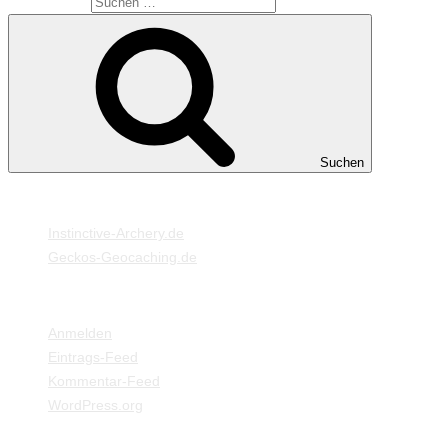
Suche nach:
Suchen
MEINE WEBSEITEN
Instinctive-Archery.de
Geckos-Geocaching.de
META
Anmelden
Eintrags-Feed
Kommentar-Feed
WordPress.org
EINSTELLUNGEN / INFORMATIONEN