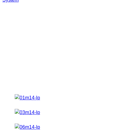
nutzen wollten sollte eigentlich klar sein. Stefan W. und ich
engagieren uns ja immer mehr im Bereich Lightpainting |
LAPP | LightArt. Dies Art der Fotografie begeistert uns beide
immer mehr. Deswegen lag es natürlich sehr nahe diese
Handlampe in diesem Bereich einzusetzen um zu sehen ob
sie in diesem Bereich nützlich sein kann. Wir haben uns hier
die Aufgabe gestellt
einzig mit der LED-Handlampe M14
die Lichtelemente zu erstellen. Unser einziges Hilfsmittel war
ein Band, welches wir an der LED-Leuchte befestigt haben.
Wir zeigen euch in diesem Video folgende Lichtelemente:
Erstellen von Bodenmuster (Zick-Zack Muster)
Spirale horizontal
Spirale senkrecht
Lichtbälle (Orbs)