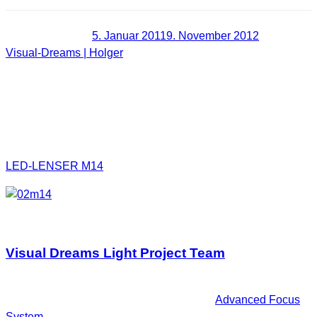
Veröffentlicht am
5. Januar 2011
9. November 2012
von
Visual-Dreams | Holger
[Trigami-Review] Die LED-LENSER
M14 im Praxistest – Einsatz beim
Lightpainting | Fotografie
Wir durften sie testen, die neue Hightech LED Taschenlampe
LED-LENSER M14
.
Visual Dreams Light Project Team
Lightpainting Praxistest
Das wir diese fokussierbare LED-Lampe (
Advanced Focus
System
) aber natürlich nicht nur zum spazieren gehen