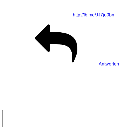
Ein schöner Beitrag mit Video-Anleitung zur
Lichtmalerei mit unserer M14
http://fb.me/JJ7jo0bn
Antworten
Schreibe einen Kommentar
Deine E-Mail-Adresse wird nicht veröffentlicht.
Erforderliche
Felder sind mit
*
markiert
Kommentar
*