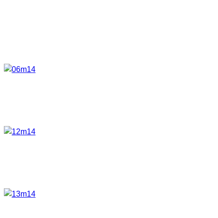
z.B. auch den Weg ausleuchten kann, ohne die Lampe
halten zu müssen.
Die obligatorische
Handschlaufe
erfüllt auch ihren Zweck
und es ist auch ratsam diese zu benutzen.
Nochmal zur Verarbeitung. Die Lampe macht wirklich einen
äußert stabilen und wertigen Eindruck. Auch die Kontakte
sehen sehr praktikabel aus.
Der einzige Knopf an der Lampe, mit dem alle Funktionen
der Lampe schaltbar sind funktioniert sehr gut und hat einen
guten Druckpunkt.
Man sieht auch hier auf diesem Foto die kleine Metallöse.