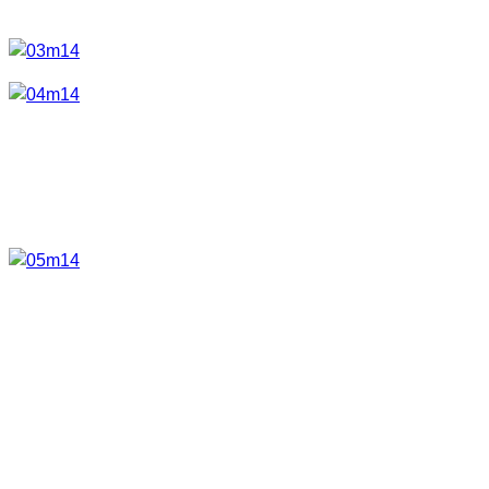
verschiedene Energieeinstellmöglichkeiten
.
Um am Anfang die Bedienung etwas zu erleichtern ist auch
eine sogenannte Smart Card beigefügt. Diese zeigt eine
Kurzanleitung wie man die einzelnen Lichtprogramme
schalten kann.
Lichtprogramme
Kommen wir mal zu den 3 Lichtprogrammen. Hier hat man
die Wahl zwischen Professional, Easy und dem Defence
Mode.