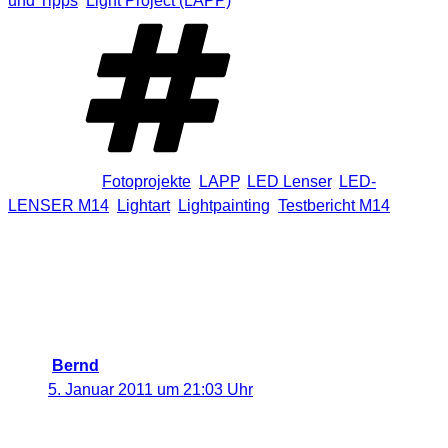
und Tipps
,
Light Project (LAPP)
Schlagwörter
Fotoprojekte
,
LAPP
,
LED Lenser
,
LED-
LENSER M14
,
Lightart
,
Lightpainting
,
Testbericht M14
4 Antworten auf „[Trigami-Review]
Die LED-LENSER M14 im Praxistest –
Einsatz beim Lightpainting |
Fotografie“
Bernd
sagt:
5. Januar 2011 um 21:03 Uhr
Das sind ja mal klasse Bilder geworden. Ich möchte