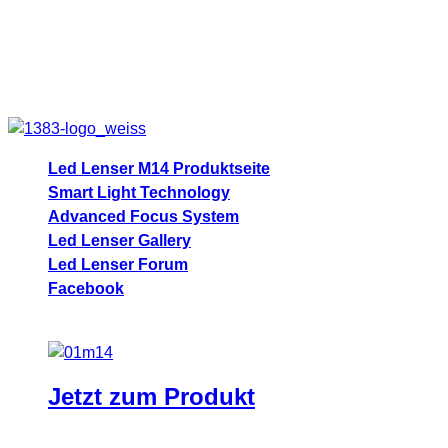
Weitere Infos zu LED LENSER und
der M14 findet ihr hier:
Led Lenser M14 Produktseite
Smart Light Technology
Advanced Focus System
Led Lenser Gallery
Led Lenser Forum
Facebook
Vielleicht hab ihr ja auch bald so eine
kleine Box vor euch liegen.
Jetzt zum Produkt
Sei der Erste, der diesen Beitrag teilt.