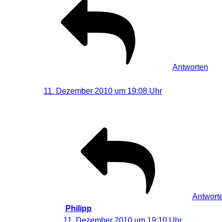
Antworten
Visual-Dreams | Holger Bär
sagt:
11. Dezember 2010 um 19:08 Uhr
Ja, hat Anja T. gut geschrieben. Dachten echt nicht 
Antwort
Philipp
sagt:
11. Dezember 2010 um 19:10 Uhr