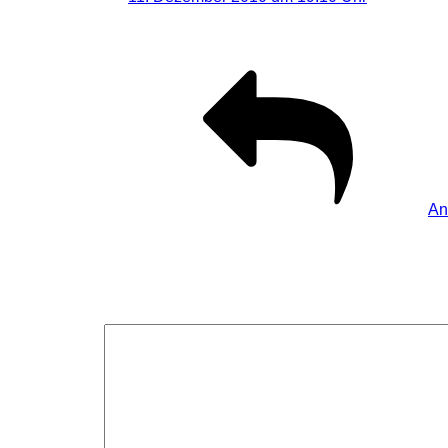
Ja, schreib’ mal per Mail wie der aktuelle Stan
An
Schreibe einen Kommentar
Deine E-Mail-Adresse wird nicht veröffentlicht.
Erforderliche F
Kommentar
*