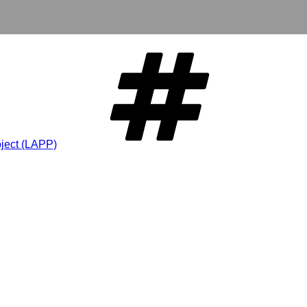
oject (LAPP)
Schlagwö
ual Dreams Light Project in der Neuen 