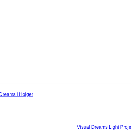
Dreams | Holger
Project in der Neuen Presse Kronach ver
Project” veröffentlicht. Er trägt den Titel “Kunst mit Licht”. Di
einnimmt haben wir nicht erwartet. Das
Visual Dreams Light Proj