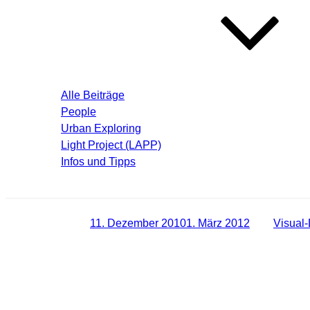
Blog – Aktuelle Beiträge
Alle Beiträge
People
Urban Exploring
Light Project (LAPP)
Infos und Tipps
Über mich
Veröffentlicht am
11. Dezember 2010
1. März 2012
von
Visual-
Artikel über das Visual Dreams Light 
Heute wurde der Artikel über unser Projekt “Visual Dreams Light 
werden gezeigt. Das dieser Artikel fast eine komplette Seite 