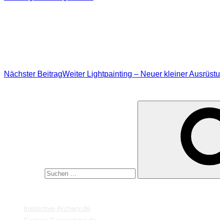
Nächster Beitrag
Weiter
Lightpainting – Neuer kleiner Ausrüst
SUCHE
Suche nach:
MEINE WEBSEITEN
Instinctive-Archery.de