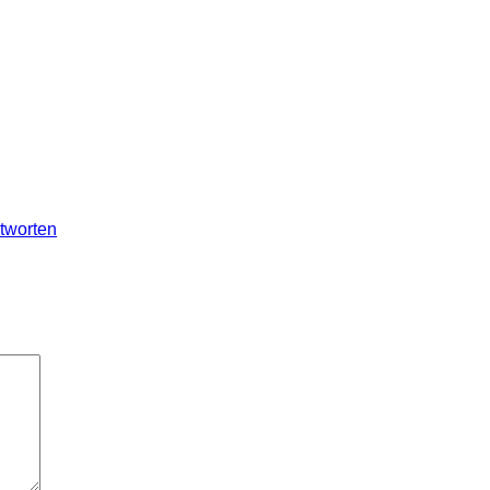
d bei euch ist.
tworten
elder sind mit
*
markiert