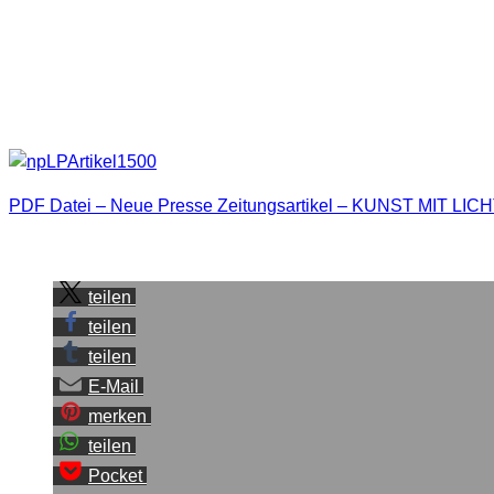
Das Interview führten wir am 2.12.10 mit Anja Thiele von der
Hier der Artikel.
Erschienen in der neuen Presse Kronach am 11.12.2010. Artike
PDF Datei – Neue Presse Zeitungsartikel – KUNST MIT LIC
Sei der Erste, der diesen Beitrag teilt.
teilen
teilen
teilen
E-Mail
merken
teilen
Pocket