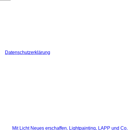
ch den Überblick über auf dieser Webseite veröffentlichte Komme
ine
Datenschutzerklärung
.
*
Mit Licht Neues erschaffen. Lightpainting, LAPP und Co.