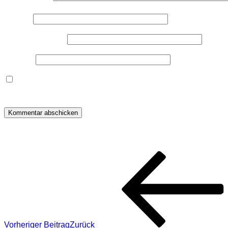
Name
*
E-Mail-Adresse
*
Website
Dieses Formular speichert Name, E-Mail und Inhalt, damit i
warum ich deine Daten speichere, wirf bitte einen Blick in me
Beitragsnavigation
Vorheriger Beitrag
Zurück