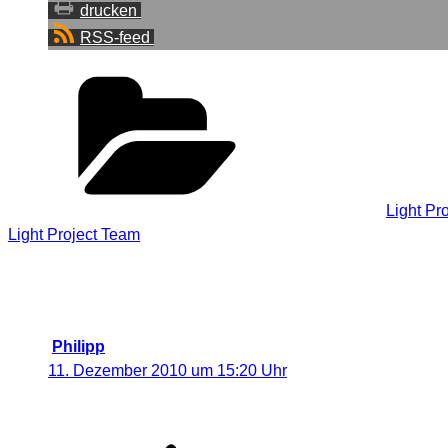
drucken
RSS-feed
Kategorien
Light Pr
Light Project Team
3 Antworten auf „Artikel über das Vis
Lightpainting.“
Philipp
sagt:
11. Dezember 2010 um 15:20 Uhr
Ansprechender Artikel.