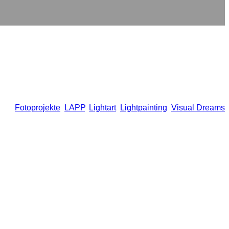
rter
Fotoprojekte
,
LAPP
,
Lightart
,
Lightpainting
,
Visual Dreams
Presse Kronach veröffentlicht, Thema