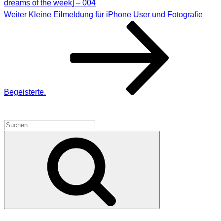
dreams of the week] – 004
Nächster
Weiter
Kleine Eilmeldung für iPhone User und Fotografie
Beitrag
Begeisterte.
SUCHE
Suche
Suchen
nach:
MEINE WEBSEITEN