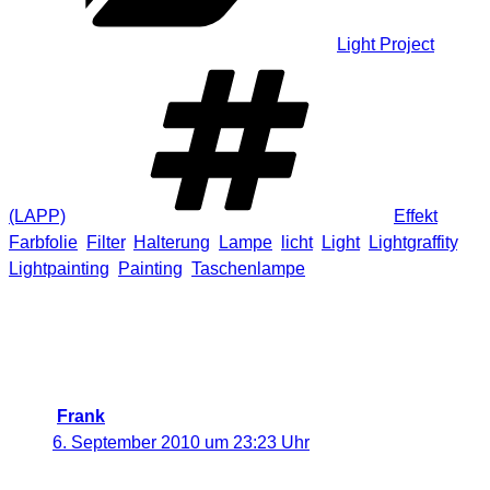
Light Project
Schlagwörte
(LAPP)
Effekt
,
Farbfolie
,
Filter
,
Halterung
,
Lampe
,
licht
,
Light
,
Lightgraffity
,
Lightpainting
,
Painting
,
Taschenlampe
10 Antworten auf „Do it yourself –
Farbfolien Taschenlampenhalterung
für Lightpainting und Lichteffekte“
Frank
sagt:
6. September 2010 um 23:23 Uhr
Gute Idee!