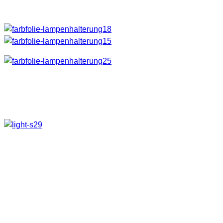
Ergebnis
Damit hat man doch nun ein paar Variationsmöglichkeiten.
😉 Gesamtpreis ohne Taschenlampen 10 € – Erspart hier um
die 40 verschiedene Taschenlampen 🙂
Weitere Ideen
Ein ähnliche Idee mit dem Blitz in Verbindung mit Farbfolien
habe ich hier gefunden:
DIY – In Farbe blitzen mit Lee Farbfolien
Würde mich wieder über Kommentare und noch mehr über