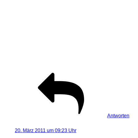
haben. Kurz mal das iPhone gezückt und ein paar
Sachen gezeigt, da war er total aus dem Häuschen. Er
meinte, wenn ich noch ein paar andere spezielle
Sachen suchen würde, sollte ich doch zu ihm kommen,
er würde mir dann gerne wieder helfen… Demnächst
wird mal transparenter Gartenschlauch in
verschiedenen Stärken und Durchmesser bei ihm
begutachtet… da kann man ja auch LED-Bänder
einfädeln…
Antworten
H.-J. Wurzbacher
sagt:
20. März 2011 um 09:23 Uhr