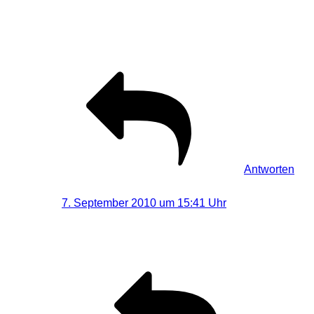
Wenn du die Folie nicht unbedingt wechseln
möchstest, kannst du die PE Stücke auch mit
Heisskleber verbinden ….. hält prima. 😉
Antworten
Visual-Dreams
sagt:
7. September 2010 um 15:41 Uhr
Hatte ich auch schon überlegt, im Moment ist das
aber so etwas flexibler.