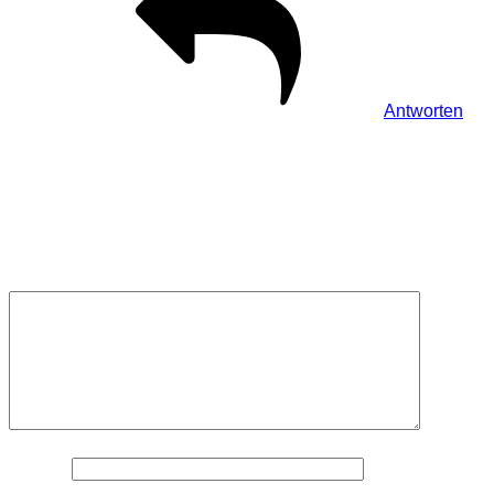
Antworten
Schreibe einen Kommentar
Deine E-Mail-Adresse wird nicht veröffentlicht.
Erforderliche
Felder sind mit
*
markiert
Kommentar
*
Name
*