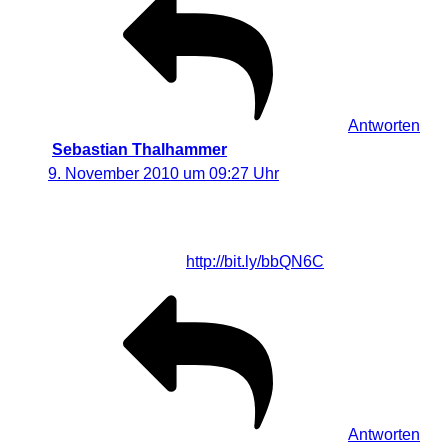
Antworten
Sebastian Thalhammer
sagt:
9. November 2010 um 09:27 Uhr
RT @Visual_Dreams: Do it yourself – Farbfolien
Taschenlampenhalterung für Lightpainting und
Lichteffekte #Effekt
http://bit.ly/bbQN6C
Antworten