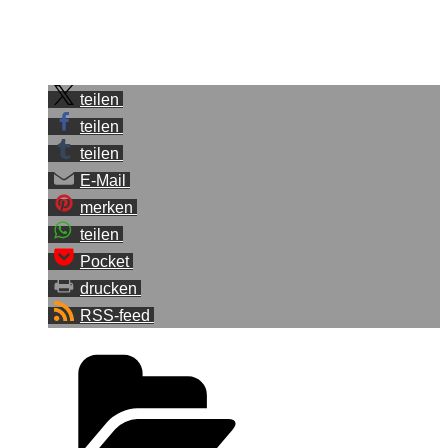
Fotos freuen.
Sei der Erste, der diesen Beitrag teilt.
teilen
teilen
teilen
E-Mail
merken
teilen
Pocket
drucken
RSS-feed
Kategorien