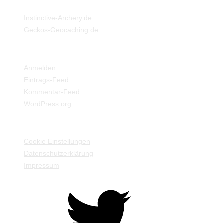
Instinctive-Archery.de
Geckos-Geocaching.de
META
Anmelden
Eintrags-Feed
Kommentar-Feed
WordPress.org
EINSTELLUNGEN / INFORMATIONEN
Cookie Einstellungen
Datenschutzerklärung
Impressum
Twitter