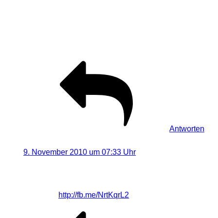
das ist ein klasse und kreativer tip für die gemeinde.
sehr gut.
gruss janleo
Antworten
Led Lenser
sagt:
9. November 2010 um 07:33 Uhr
Lichtmalerei mit Farbfolien. Hier wird beschrieben, wie
man mit seiner Taschenlampe (z.B. die M5) ganz
einfach…
http://fb.me/NrtKqrL2