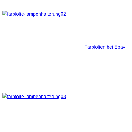
Bühnenbeleuchtung verwendet wird.
Diesen Farbfoliensatz habe ich mir bei Ebay geholt. 24
Farbfolien nach Wahl in der Größe von 11,5 x 11,5cm zum
Preis von 7,20€ (Habe Preisvorschlag gemacht 😉 ). Für
meine Zwecke mehr als ausreichend. (
Farbfolien bei Ebay
)
Diese Folie ist hitzebeständig und leicht zu schneiden.
Zum anderen habe ich mir noch Isolierungsrohre für
Wasserleitungen im Baumarkt besorgt. Preis um die 1-2€ pro
Rohr.
Auch dieses Material lässt sich ganz einfach mit einem
Küchenmesser schneiden. Diese Rohre funktionierten bei
mir bei verschiedenen Taschenlampen. Hier müsst ihr selbst
mal probieren welchen Durchmesser ihr benötigt.