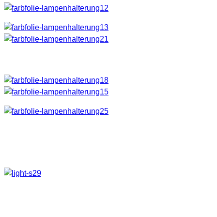
Ergebnis
Damit hat man doch nun ein paar Variationsmöglichkeiten.
😉 Gesamtpreis ohne Taschenlampen 10 € – Erspart hier um
die 40 verschiedene Taschenlampen 🙂
Weitere Ideen
Ein ähnliche Idee mit dem Blitz in Verbindung mit Farbfolien