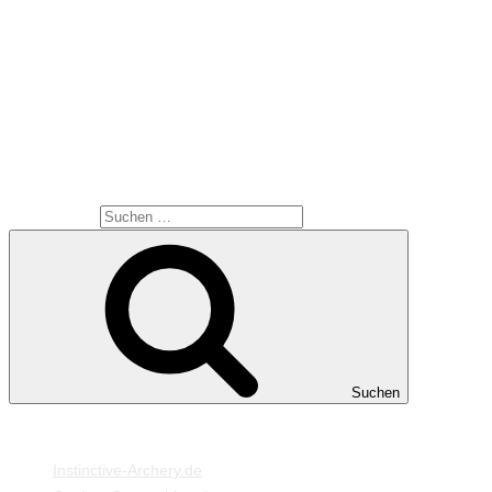
habe ich hier gefunden:
DIY – In Farbe blitzen mit Lee Farbfolien
Würde mich wieder über Kommentare und noch mehr über
Fotos freuen.
SUCHE
Suche nach:
Suchen
MEINE WEBSEITEN
Instinctive-Archery.de