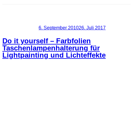
Schlagwort:
Filter
Veröffentlicht am
6. September 2010
26. Juli 2017
Do it yourself – Farbfolien
Taschenlampenhalterung für
Lightpainting und Lichteffekte
Wieder ein kleiner und noch dazu kostengünstiger Tipp zum
Thema Lightpainting und Lichteffekte. Für diese Art von
Fotografie benutzt man ja eine Unmenge an verschiedenen
Leuchtmitteln und dazu gehören auch Lampen in den
verschiedensten Farben.
Natürlich kann man nun LED-Lampen in den
verschiedensten Farben kaufen, aber ich habe mich für eine