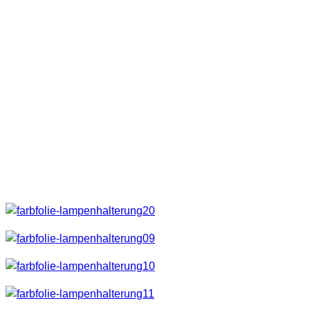
Auch dieses Material lässt sich ganz einfach mit einem
Küchenmesser schneiden. Diese Rohre funktionierten bei
mir bei verschiedenen Taschenlampen. Hier müsst ihr selbst
mal probieren welchen Durchmesser ihr benötigt.
Dann benötigt man noch ein paar Stecknadeln.
Anleitung
Eigentlich ist das Ganze wieder selbsterklärend.