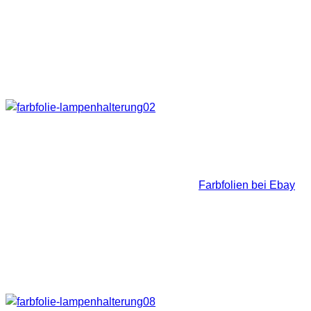
weitaus kostengünstigere Alternative entschieden.
Material
Zum einen habe ich mir Farbfolie besorgt wie sie z.B. für die
Bühnenbeleuchtung verwendet wird.
Diesen Farbfoliensatz habe ich mir bei Ebay geholt. 24
Farbfolien nach Wahl in der Größe von 11,5 x 11,5cm zum
Preis von 7,20€ (Habe Preisvorschlag gemacht 😉 ). Für
meine Zwecke mehr als ausreichend. (
Farbfolien bei Ebay
)
Diese Folie ist hitzebeständig und leicht zu schneiden.
Zum anderen habe ich mir noch Isolierungsrohre für
Wasserleitungen im Baumarkt besorgt. Preis um die 1-2€ pro
Rohr.