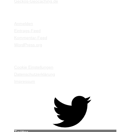
Geckos-Geocaching.de
META
Anmelden
Eintrags-Feed
Kommentar-Feed
WordPress.org
EINSTELLUNGEN / INFORMATIONEN
Cookie Einstellungen
Datenschutzerklärung
Impressum