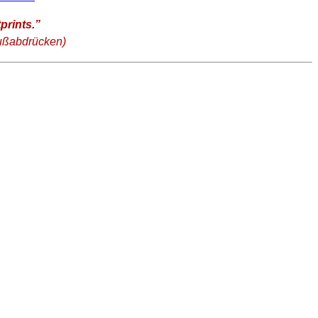
prints.”
Fußabdrücken)
e Location zwecks Lightpainting etwas zu begutachten,
 besprüht werden. Hier bin ich fast der Meinung das dies dem
chen und verschiedenen Erhöhungen ist diese Location sicher