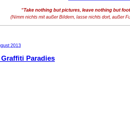
“Take nothing but pictures, leave nothing but foot
(Nimm nichts mit außer Bildern, lasse nichts dort, außer 
ugust 2013
Graffiti Paradies
ion”. Diesmal war eine alte Ziegelei das Ziel. Einerseits um di
e und marode Gebäude magisch anziehen.
 ärgert man sich schon wenn alte Gebäude überall mit Graffiti
 mal einen besonderen Reiz gibt. Durch die vielen Türen, Nis
tpainting sehr ergiebig.