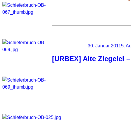
Veröffentlicht am
30. Januar 2011
5. A
[URBEX] Alte Ziegelei – 
Heute war ich wieder mal auf “Expedit
anderseits weil mich verlassene alt
Normalerweise
Gebäude noch
auch für Ligh