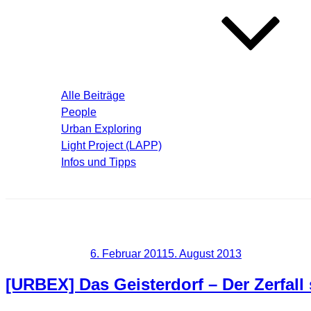
Blog – Aktuelle Beiträge
Alle Beiträge
People
Urban Exploring
Light Project (LAPP)
Infos und Tipps
Über mich
Schlagwort:
Lost Place
Veröffentlicht am
6. Februar 2011
5. August 2013
[URBEX] Das Geisterdorf – Der Zerfall s