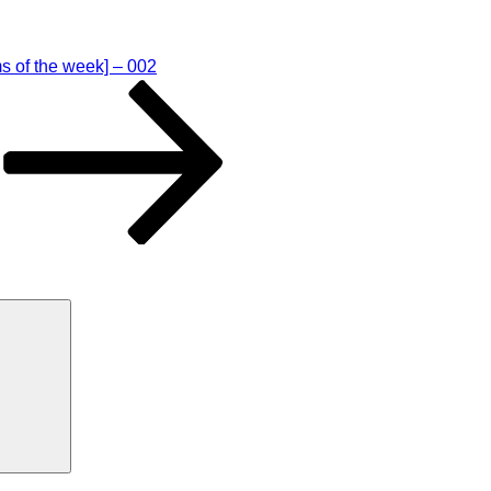
s of the week] – 002
Suchen