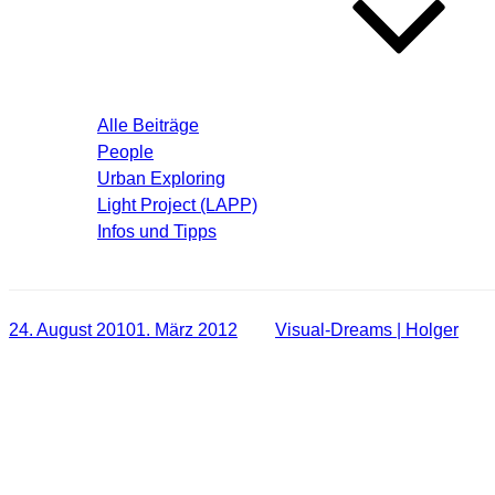
Blog – Aktuelle Beiträge
Alle Beiträge
People
Urban Exploring
Light Project (LAPP)
Infos und Tipps
Über mich
Veröffentlicht
24. August 2010
1. März 2012
von
Visual-Dreams | Holger
am
[Location] Ein kleiner, nicht mehr genu
Hier mal eine kleine Foto-Location die ich mal für Lightpaintin
gepasst.