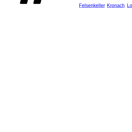
Felsenkeller
,
Kronach
,
Lo
r, nicht mehr genutzter Felsenkeller“
nbekommen. Sieht aus wie Fledermäuse 😀