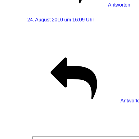
Antworten
Visual-Dreams
sagt:
24. August 2010 um 16:09 Uhr
Mit einer LED LENSER V2 Key Finder. Gab es mal 
Dann habe ich wie ein Irrer herumgefuchtelt und da
dran. 🙂
Antwort
Schreibe einen Kommentar
Deine E-Mail-Adresse wird nicht veröffentlicht.
Erforderliche F