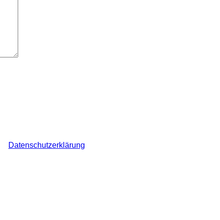
ch den Überblick über auf dieser Webseite veröffentlichte Komme
ine
Datenschutzerklärung
.
*