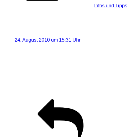
Infos und Tipps
2 Antworten auf „[Location] Ein kleine
Nils Luther
sagt:
24. August 2010 um 15:31 Uhr
Hi,
wie hast du denn die “Lichtstriche” auf den Bildern hi
Ciao
Nils