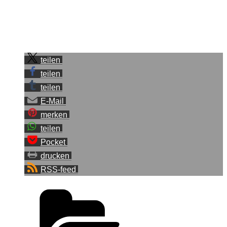
Ich selbst hoffe dort zu sein und hoffe ein paar schöne Fotos
zu bekommen. Vielleicht trifft man sich ja.
Sei der Erste, der diesen Beitrag teilt.
teilen
teilen
teilen
E-Mail
merken
teilen
Pocket
drucken
RSS-feed
Kategorien