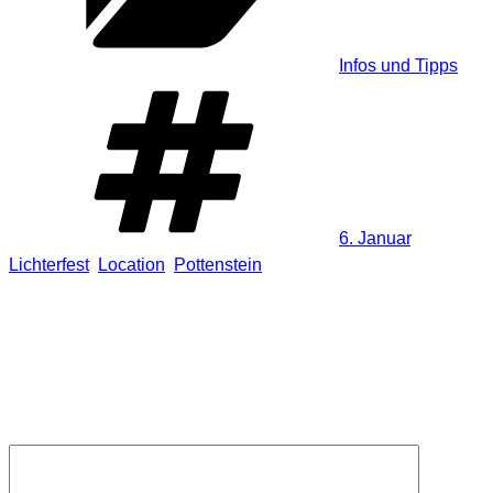
Infos und Tipps
Schlagwörter
6. Januar
,
Lichterfest
,
Location
,
Pottenstein
Schreibe einen Kommentar
Deine E-Mail-Adresse wird nicht veröffentlicht.
Erforderliche
Felder sind mit
*
markiert
Kommentar
*