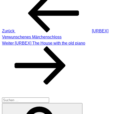
Beitrag
Zurück
[URBEX]
Verwunschenes Märchenschloss
Nächster
Weiter
[URBEX] The House with the old piano
Beitrag
SUCHE
Suche
Suchen
nach: