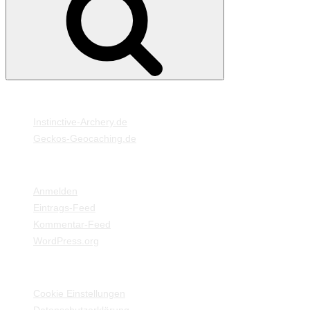
MEINE WEBSEITEN
Instinctive-Archery.de
Geckos-Geocaching.de
META
Anmelden
Eintrags-Feed
Kommentar-Feed
WordPress.org
EINSTELLUNGEN / INFORMATIONEN
Cookie Einstellungen