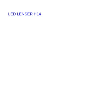
Seht euch mal das Video an, welches Stefan und ich über
die
LED LENSER H14
produziert haben, ich denke wir
haben fast alle Funktionen eingehend “beleuchtet”.