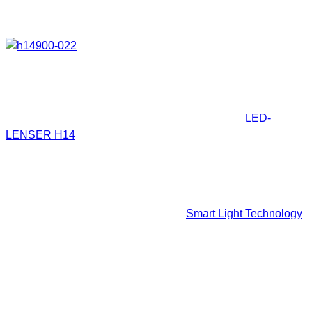
Kommen wir also zur Universalhalterung. Diese ist wirklich
sehr flexibel einsetzbar.
Wie man sehen kann hat diese Kopflampe doch weitaus
mehr zu bieten als die üblichen Kandidaten. Die
LED-
LENSER H14
wird dadurch eine echte Allrounderin.
Funktionsumfang
Fokussierung und schwenkbarer Lampenkopf
Smart Light TechnologyMit der
Smart Light Technology
ist folgendes gemeint. Die Lampe verfügt über
verschiedene
Lichtprogramme
,
Lichtfunktionen
und
Energiemodes
auf die ich noch einmal gesondert
eingehen werde. Außerdem verfügt sie über ein
Low
Battery Message System
. Das Ganze wird über