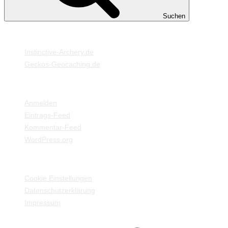
Suchen
MEINE WEBSEITEN
Instinctive-Archery.de
Geckos-Geocaching.de
META
Anmelden
Eintrags-Feed
Kommentar-Feed
WordPress.org
EINSTELLUNGEN / INFORMATIONEN
Cookie Einstellungen
Datenschutzerklärung
Impressum