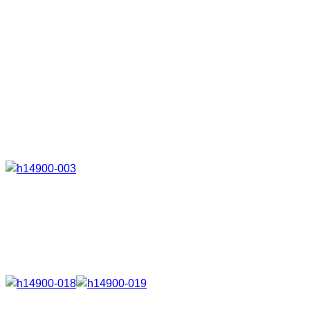
LED LENSER H14 Video Review
Einsatzmöglichkeiten
1. Einsatzmöglichkeit
Natürlich wie man es sich für eine Kopflampe vorstellt. Man
befestigt sie komfortabel mit flexiblen Bändern, welche
individuell einstellbar sind direkt am Kopf oder auf einen
Helm.
2. Einsatzmöglichkeit
Als Brusttaschenlampe.