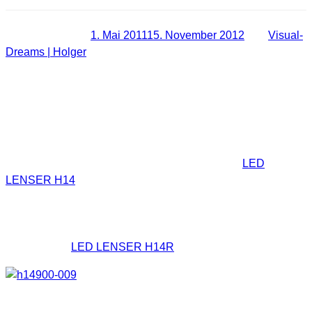
Veröffentlicht am
1. Mai 2011
15. November 2012
von
Visual-
Dreams | Holger
[Trigami-Review] Testbericht LED
LENSER Kopflampe H14
Eine neue und sehr interessante fokussierbare LED-Lampe
wird in den nächsten Tagen von LED LENSER auf dem
Markt erscheinen. Dabei handelt es sich um die
LED
LENSER H14
, eine Kopflampe. Was sie aber noch
auszeichnet ist das sie eben nicht nur eine Kopflampe ist,
sondern durch verschiedene Modifikationen sehr flexibel
einsetzbar ist. Außerdem wird sie auch in einer aufladbaren
Variante, der
LED LENSER H14R
erscheinen.
Video