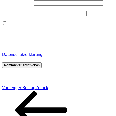
E-Mail-Adresse
*
Website
Dieses Formular speichert Name, E-Mail und Inhalt,
damit ich den Überblick über auf dieser Webseite
veröffentlichte Kommentare behalte. Für detaillierte
Informationen, wo, wie und warum ich deine Daten
speichere, wirf bitte einen Blick in meine
Datenschutzerklärung
.
*
Beitragsnavigation
Vorheriger Beitrag
Zurück