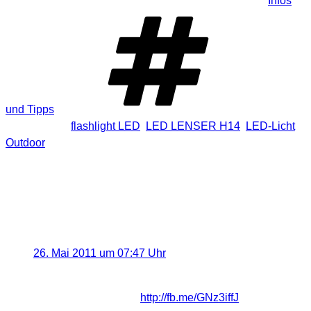
Kategorien
Infos
und Tipps
Schlagwörter
flashlight LED
,
LED LENSER H14
,
LED-Licht
,
Outdoor
2 Antworten auf „[Trigami-Review]
Testbericht LED LENSER Kopflampe
H14“
Led Lenser
sagt:
26. Mai 2011 um 07:47 Uhr
Umfangreicher Testbericht unserer H14 mit
ausführlichem Video.
http://fb.me/GNz3iffJ