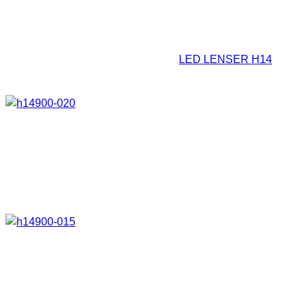
3. Einsatzmöglichkeit
Auch als Gürtellampe lässt sich die
LED LENSER H14
gut
verwenden.
4. Einsatzmöglichkeit
Des Weiteren kann die Lampe als Minischeinwerfer
verwendet werden.
5. Einsatzmöglichkeit