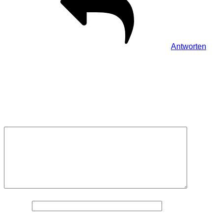
Antworten
Schreibe einen Kommentar
Deine E-Mail-Adresse wird nicht veröffentlicht.
Erforderliche
Felder sind mit
*
markiert
Kommentar
*
Name
*