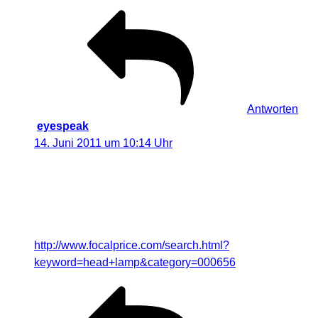
Antworten
eyespeak
sagt:
14. Juni 2011 um 10:14 Uhr
Interessant.
Als Tipp vielleicht, für all diejenigen die nicht so viel
Geld ausgeben wollen:
http://www.focalprice.com/search.html?
keyword=head+lamp&category=000656