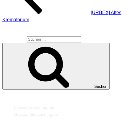
[URBEX] Altes
Krematorium
SUCHE
Suche nach:
Suchen
MEINE WEBSEITEN
Instinctive-Archery.de
Geckos-Geocaching.de
META