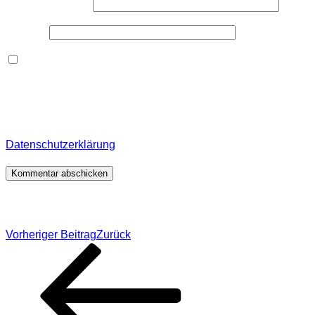
E-Mail-Adresse
*
Website
Dieses Formular speichert Name, E-Mail und Inhalt,
damit ich den Überblick über auf dieser Webseite
veröffentlichte Kommentare behalte. Für detaillierte
Informationen, wo, wie und warum ich deine Daten
speichere, wirf bitte einen Blick in meine
Datenschutzerklärung
.
*
Beitragsnavigation
Vorheriger Beitrag
Zurück