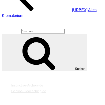
[URBEX] Altes
Krematorium
SUCHE
Suche nach:
Suchen
MEINE WEBSEITEN
Instinctive-Archery.de
Geckos-Geocaching.de
META