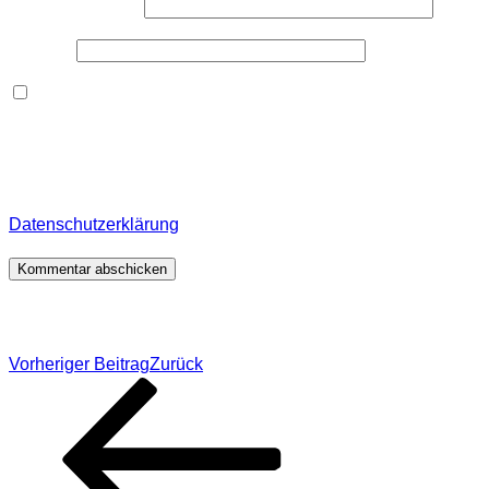
E-Mail-Adresse
*
Website
Dieses Formular speichert Name, E-Mail und Inhalt,
damit ich den Überblick über auf dieser Webseite
veröffentlichte Kommentare behalte. Für detaillierte
Informationen, wo, wie und warum ich deine Daten
speichere, wirf bitte einen Blick in meine
Datenschutzerklärung
.
*
Beitragsnavigation
Vorheriger Beitrag
Zurück