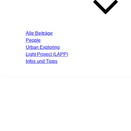
Blog – Aktuelle Beiträge
Alle Beiträge
People
Urban Exploring
Light Project (LAPP)
Infos und Tipps
Über mich
krema091.jpg
Schreibe einen Kommentar
Deine E-Mail-Adresse wird nicht veröffentlicht.
Erforderliche F