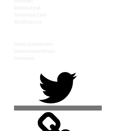
Anmelden
Eintrags-Feed
Kommentar-Feed
WordPress.org
EINSTELLUNGEN / INFORMATIONEN
Cookie Einstellungen
Datenschutzerklärung
Impressum
Twitter
500px