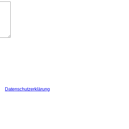
ch den Überblick über auf dieser Webseite veröffentlichte Komme
ine
Datenschutzerklärung
.
*