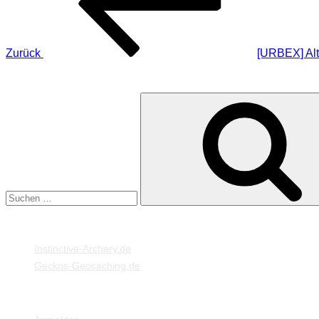
Zurück
[URBEX] Al
SUCHE
Suche
nach:
MEINE WEBSEITEN
Instinctive-Archery.de
Geckos-Geocaching.de
META