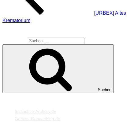
[URBEX] Altes
Krematorium
SUCHE
Suche nach:
Suchen
MEINE WEBSEITEN
Instinctive-Archery.de
Geckos-Geocaching.de
META