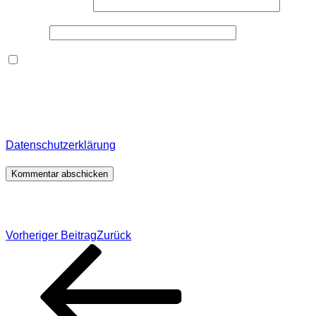
E-Mail-Adresse
*
Website
Dieses Formular speichert Name, E-Mail und Inhalt,
damit ich den Überblick über auf dieser Webseite
veröffentlichte Kommentare behalte. Für detaillierte
Informationen, wo, wie und warum ich deine Daten
speichere, wirf bitte einen Blick in meine
Datenschutzerklärung
.
*
Beitragsnavigation
Vorheriger Beitrag
Zurück