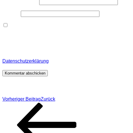
E-Mail-Adresse
*
Website
Dieses Formular speichert Name, E-Mail und Inhalt,
damit ich den Überblick über auf dieser Webseite
veröffentlichte Kommentare behalte. Für detaillierte
Informationen, wo, wie und warum ich deine Daten
speichere, wirf bitte einen Blick in meine
Datenschutzerklärung
.
*
Beitragsnavigation
Vorheriger Beitrag
Zurück