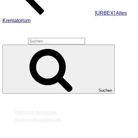
[URBEX] Altes
Krematorium
SUCHE
Suche nach:
Suchen
MEINE WEBSEITEN
Instinctive-Archery.de
Geckos-Geocaching.de
META