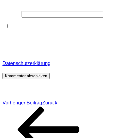
E-Mail-Adresse
*
Website
Dieses Formular speichert Name, E-Mail und Inhalt,
damit ich den Überblick über auf dieser Webseite
veröffentlichte Kommentare behalte. Für detaillierte
Informationen, wo, wie und warum ich deine Daten
speichere, wirf bitte einen Blick in meine
Datenschutzerklärung
.
*
Beitragsnavigation
Vorheriger Beitrag
Zurück