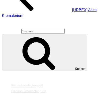
[URBEX] Altes
Krematorium
SUCHE
Suche nach:
Suchen
MEINE WEBSEITEN
Instinctive-Archery.de
Geckos-Geocaching.de
META