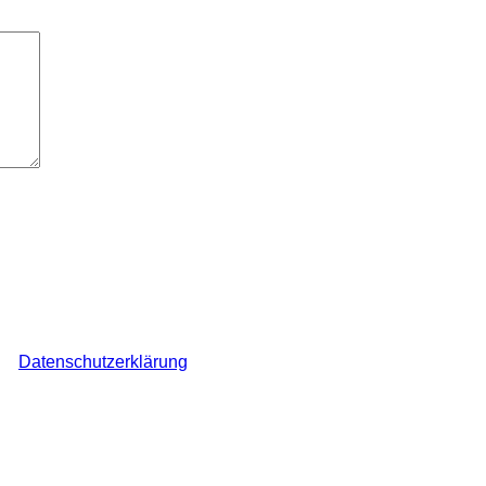
elder sind mit
*
markiert
ch den Überblick über auf dieser Webseite veröffentlichte Komme
ine
Datenschutzerklärung
.
*