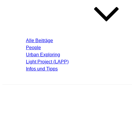
Blog – Aktuelle Beiträge
Alle Beiträge
People
Urban Exploring
Light Project (LAPP)
Infos und Tipps
Über mich
krema068.jpg
Schreibe einen Kommentar