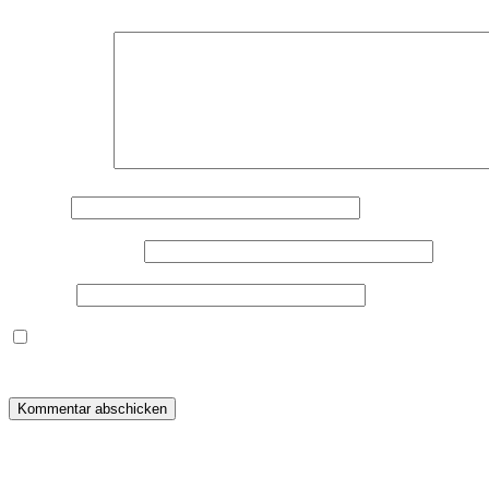
Deine E-Mail-Adresse wird nicht veröffentlicht.
Erforderliche F
Kommentar
*
Name
*
E-Mail-Adresse
*
Website
Dieses Formular speichert Name, E-Mail und Inhalt, damit i
warum ich deine Daten speichere, wirf bitte einen Blick in me
Beitragsnavigation