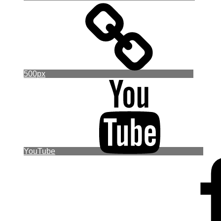
500px
YouTube