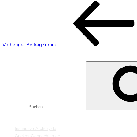
Vorheriger Beitrag
Zurück
SUCHE
Suche nach:
MEINE WEBSEITEN
Instinctive-Archery.de
Geckos-Geocaching.de