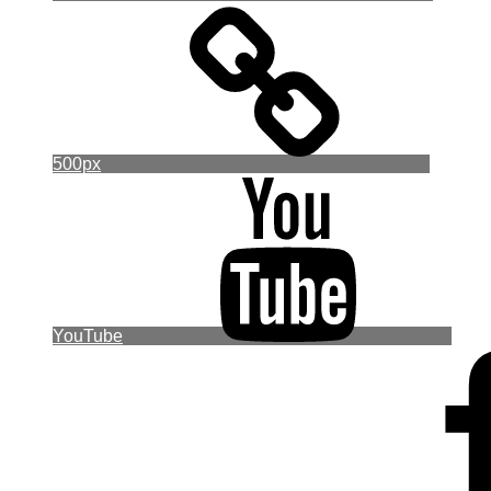
500px
YouTube