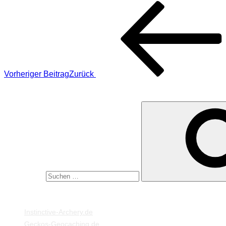
Vorheriger Beitrag
Zurück
SUCHE
Suche nach:
MEINE WEBSEITEN
Instinctive-Archery.de
Geckos-Geocaching.de