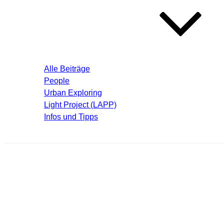
Blog – Aktuelle Beiträge
Alle Beiträge
People
Urban Exploring
Light Project (LAPP)
Infos und Tipps
Über mich
krema065_thumb.jpg
Schreibe einen Kommentar