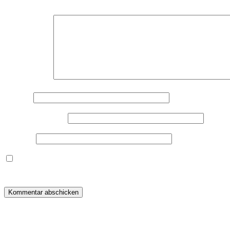
Deine E-Mail-Adresse wird nicht veröffentlicht.
Erforderliche F
Kommentar
*
Name
*
E-Mail-Adresse
*
Website
Dieses Formular speichert Name, E-Mail und Inhalt, damit i
warum ich deine Daten speichere, wirf bitte einen Blick in me
Beitragsnavigation