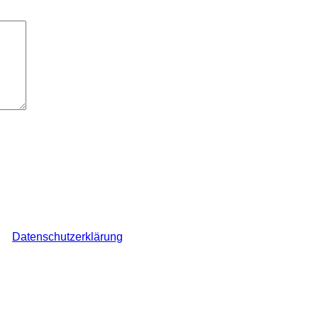
elder sind mit
*
markiert
ch den Überblick über auf dieser Webseite veröffentlichte Komme
ine
Datenschutzerklärung
.
*