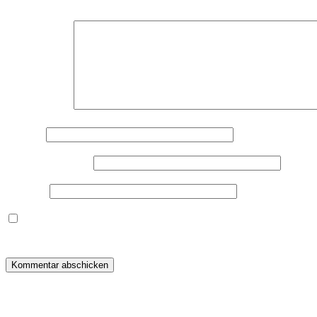
Deine E-Mail-Adresse wird nicht veröffentlicht.
Erforderliche F
Kommentar
*
Name
*
E-Mail-Adresse
*
Website
Dieses Formular speichert Name, E-Mail und Inhalt, damit i
warum ich deine Daten speichere, wirf bitte einen Blick in me
Beitragsnavigation