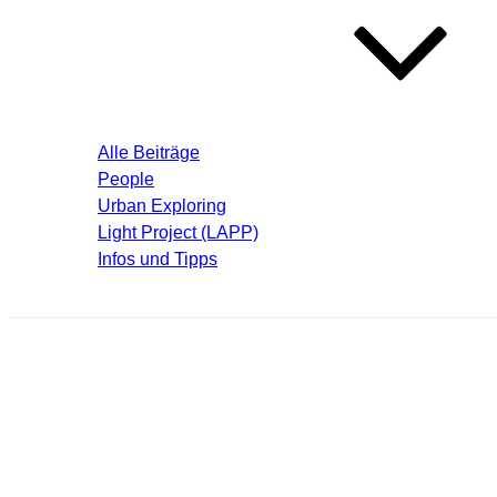
Blog – Aktuelle Beiträge
Alle Beiträge
People
Urban Exploring
Light Project (LAPP)
Infos und Tipps
Über mich
krema061_thumb.jpg
Schreibe einen Kommentar