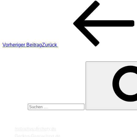
Vorheriger Beitrag
Zurück
SUCHE
Suche nach:
MEINE WEBSEITEN
Instinctive-Archery.de
Geckos-Geocaching.de