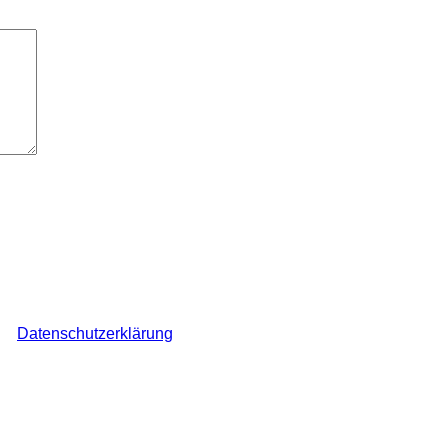
elder sind mit
*
markiert
ch den Überblick über auf dieser Webseite veröffentlichte Komme
ine
Datenschutzerklärung
.
*