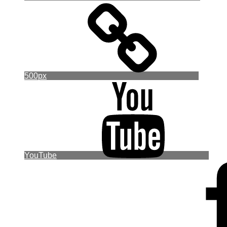
500px
YouTube