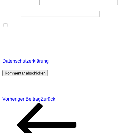
E-Mail-Adresse
*
Website
Dieses Formular speichert Name, E-Mail und Inhalt,
damit ich den Überblick über auf dieser Webseite
veröffentlichte Kommentare behalte. Für detaillierte
Informationen, wo, wie und warum ich deine Daten
speichere, wirf bitte einen Blick in meine
Datenschutzerklärung
.
*
Beitragsnavigation
Vorheriger Beitrag
Zurück