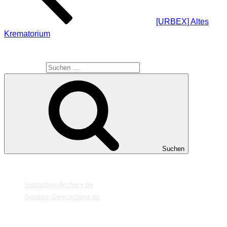
[URBEX] Altes
Krematorium
SUCHE
Suche nach:
Suchen
MEINE WEBSEITEN
Instinctive-Archery.de
Geckos-Geocaching.de
META