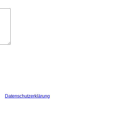
elder sind mit
*
markiert
ch den Überblick über auf dieser Webseite veröffentlichte Komme
ine
Datenschutzerklärung
.
*