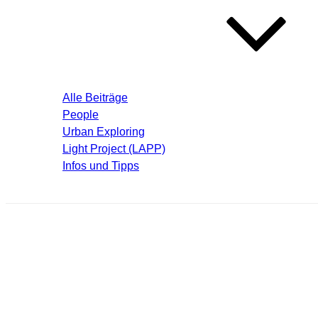
Blog – Aktuelle Beiträge
Alle Beiträge
People
Urban Exploring
Light Project (LAPP)
Infos und Tipps
Über mich
krema050_thumb.jpg
Schreibe einen Kommentar