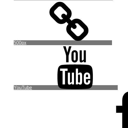
500px
YouTube