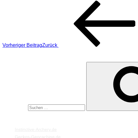
Vorheriger Beitrag
Zurück
SUCHE
Suche nach:
MEINE WEBSEITEN
Instinctive-Archery.de
Geckos-Geocaching.de