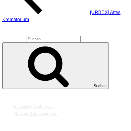
[URBEX] Altes
Krematorium
SUCHE
Suche nach:
Suchen
MEINE WEBSEITEN
Instinctive-Archery.de
Geckos-Geocaching.de
META