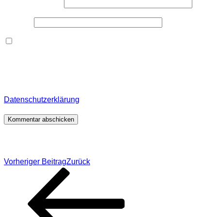
E-Mail-Adresse
*
Website
Dieses Formular speichert Name, E-Mail und Inhalt,
damit ich den Überblick über auf dieser Webseite
veröffentlichte Kommentare behalte. Für detaillierte
Informationen, wo, wie und warum ich deine Daten
speichere, wirf bitte einen Blick in meine
Datenschutzerklärung
.
*
Beitragsnavigation
Vorheriger Beitrag
Zurück