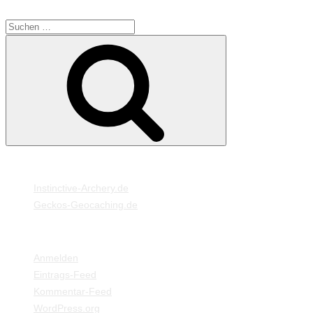
SUCHE
Suche
Suchen
nach:
MEINE WEBSEITEN
Instinctive-Archery.de
Geckos-Geocaching.de
META
Anmelden
Eintrags-Feed
Kommentar-Feed
WordPress.org