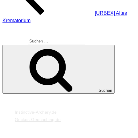
[URBEX] Altes
Krematorium
SUCHE
Suche nach:
Suchen
MEINE WEBSEITEN
Instinctive-Archery.de
Geckos-Geocaching.de
META