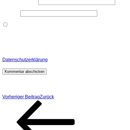
E-Mail-Adresse
*
Website
Dieses Formular speichert Name, E-Mail und Inhalt,
damit ich den Überblick über auf dieser Webseite
veröffentlichte Kommentare behalte. Für detaillierte
Informationen, wo, wie und warum ich deine Daten
speichere, wirf bitte einen Blick in meine
Datenschutzerklärung
.
*
Beitragsnavigation
Vorheriger Beitrag
Zurück