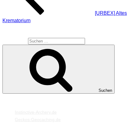
[URBEX] Altes
Krematorium
SUCHE
Suche nach:
Suchen
MEINE WEBSEITEN
Instinctive-Archery.de
Geckos-Geocaching.de
META