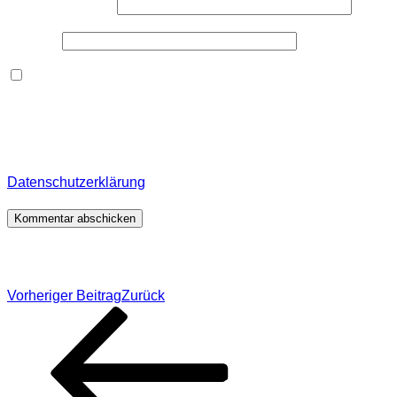
E-Mail-Adresse
*
Website
Dieses Formular speichert Name, E-Mail und Inhalt,
damit ich den Überblick über auf dieser Webseite
veröffentlichte Kommentare behalte. Für detaillierte
Informationen, wo, wie und warum ich deine Daten
speichere, wirf bitte einen Blick in meine
Datenschutzerklärung
.
*
Beitragsnavigation
Vorheriger Beitrag
Zurück