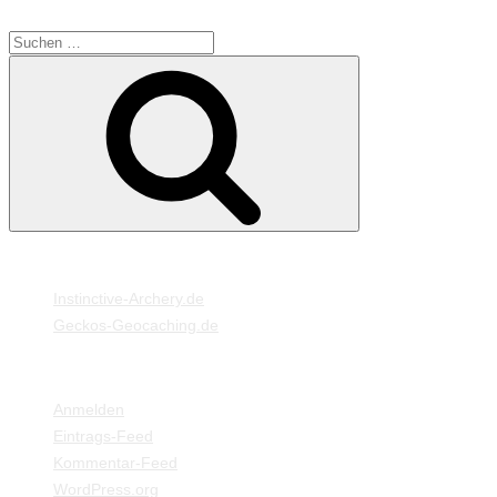
SUCHE
Suche
Suchen
nach:
MEINE WEBSEITEN
Instinctive-Archery.de
Geckos-Geocaching.de
META
Anmelden
Eintrags-Feed
Kommentar-Feed
WordPress.org