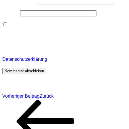
E-Mail-Adresse
*
Website
Dieses Formular speichert Name, E-Mail und Inhalt,
damit ich den Überblick über auf dieser Webseite
veröffentlichte Kommentare behalte. Für detaillierte
Informationen, wo, wie und warum ich deine Daten
speichere, wirf bitte einen Blick in meine
Datenschutzerklärung
.
*
Beitragsnavigation
Vorheriger Beitrag
Zurück