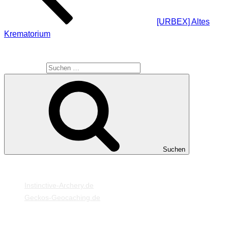
[URBEX] Altes
Krematorium
SUCHE
Suche nach:
Suchen
MEINE WEBSEITEN
Instinctive-Archery.de
Geckos-Geocaching.de
META