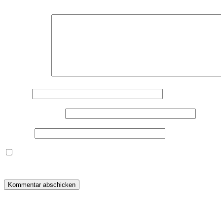
Deine E-Mail-Adresse wird nicht veröffentlicht.
Erforderliche F
Kommentar
*
Name
*
E-Mail-Adresse
*
Website
Dieses Formular speichert Name, E-Mail und Inhalt, damit i
warum ich deine Daten speichere, wirf bitte einen Blick in me
Beitragsnavigation