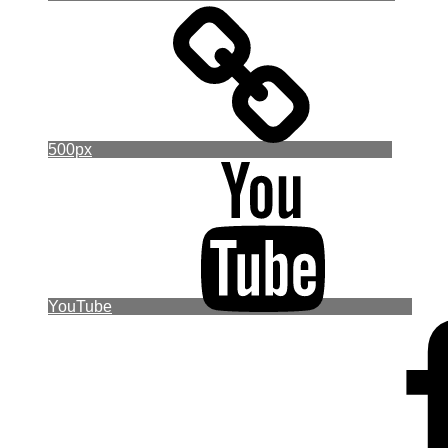
500px
YouTube