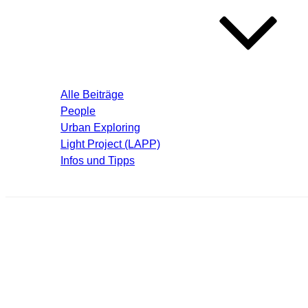
Blog – Aktuelle Beiträge
Alle Beiträge
People
Urban Exploring
Light Project (LAPP)
Infos und Tipps
Über mich
krema023.jpg
Schreibe einen Kommentar