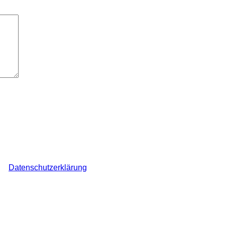
elder sind mit
*
markiert
ch den Überblick über auf dieser Webseite veröffentlichte Komme
ine
Datenschutzerklärung
.
*