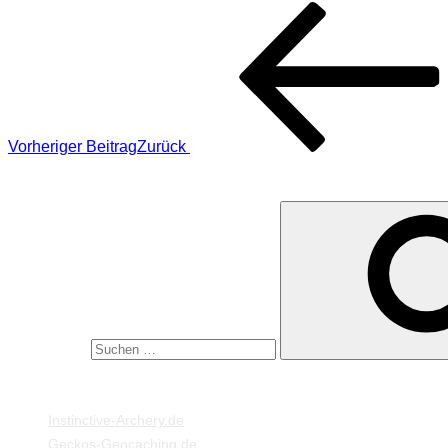
Vorheriger Beitrag
Zurück
SUCHE
Suche nach:
MEINE WEBSEITEN
Instinctive-Archery.de
Geckos-Geocaching.de