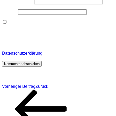
E-Mail-Adresse
*
Website
Dieses Formular speichert Name, E-Mail und Inhalt,
damit ich den Überblick über auf dieser Webseite
veröffentlichte Kommentare behalte. Für detaillierte
Informationen, wo, wie und warum ich deine Daten
speichere, wirf bitte einen Blick in meine
Datenschutzerklärung
.
*
Beitragsnavigation
Vorheriger Beitrag
Zurück