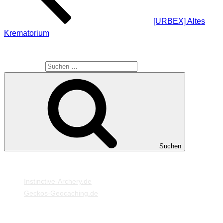
[URBEX] Altes
Krematorium
SUCHE
Suche nach:
Suchen
MEINE WEBSEITEN
Instinctive-Archery.de
Geckos-Geocaching.de
META