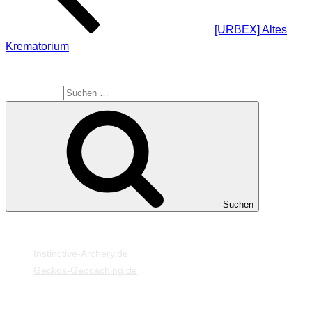
[URBEX] Altes
Krematorium
SUCHE
Suche nach:
Suchen
MEINE WEBSEITEN
Instinctive-Archery.de
Geckos-Geocaching.de
META