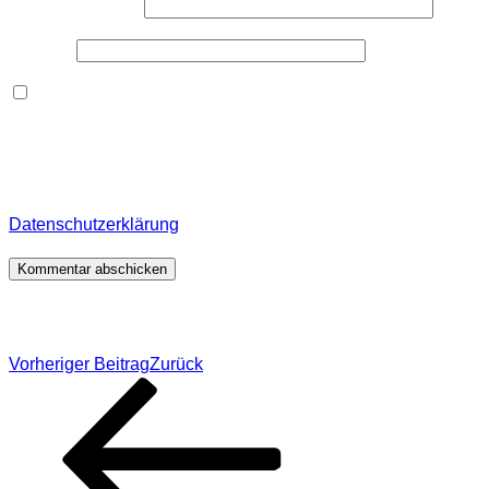
E-Mail-Adresse
*
Website
Dieses Formular speichert Name, E-Mail und Inhalt,
damit ich den Überblick über auf dieser Webseite
veröffentlichte Kommentare behalte. Für detaillierte
Informationen, wo, wie und warum ich deine Daten
speichere, wirf bitte einen Blick in meine
Datenschutzerklärung
.
*
Beitragsnavigation
Vorheriger Beitrag
Zurück