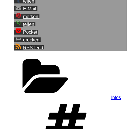
teilen
E-Mail
merken
teilen
Pocket
drucken
RSS-feed
Kategorien
Infos