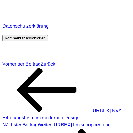
veröffentlichte Kommentare behalte. Für detaillierte
Informationen, wo, wie und warum ich deine Daten
speichere, wirf bitte einen Blick in meine
Datenschutzerklärung
.
*
Beitragsnavigation
Vorheriger Beitrag
Zurück
[URBEX] NVA
Erholungsheim im modernen Design
Nächster Beitrag
Weiter
[URBEX] Lokschuppen und