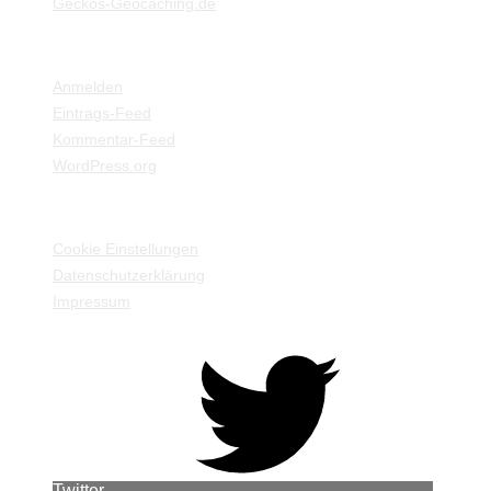
Geckos-Geocaching.de
META
Anmelden
Eintrags-Feed
Kommentar-Feed
WordPress.org
EINSTELLUNGEN / INFORMATIONEN
Cookie Einstellungen
Datenschutzerklärung
Impressum
Twitter