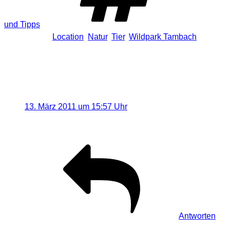
und Tipps
Schlagwörter
Location
,
Natur
,
Tier
,
Wildpark Tambach
Eine Antwort auf „[Location]
Wildpark Tambach“
Pascal
sagt:
13. März 2011 um 15:57 Uhr
echt schöne Fotos!! 🙂
Antworten