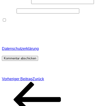
E-Mail-Adresse
*
Website
Dieses Formular speichert Name, E-Mail und Inhalt,
damit ich den Überblick über auf dieser Webseite
veröffentlichte Kommentare behalte. Für detaillierte
Informationen, wo, wie und warum ich deine Daten
speichere, wirf bitte einen Blick in meine
Datenschutzerklärung
.
*
Beitragsnavigation
Vorheriger Beitrag
Zurück