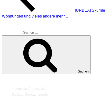
[URBEX] Skurrile
Wohnungen und vieles andere mehr ….
SUCHE
Suche nach:
Suchen
MEINE WEBSEITEN
Instinctive-Archery.de
Geckos-Geocaching.de
META