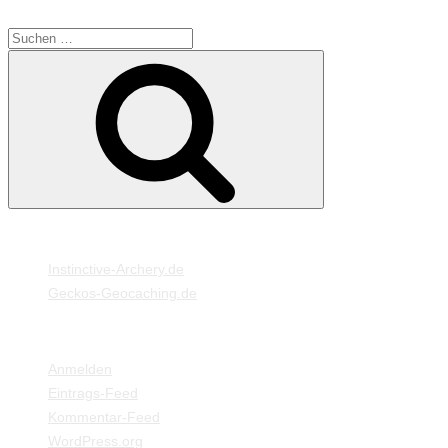
SUCHE
Suche
Suchen
nach:
MEINE WEBSEITEN
Instinctive-Archery.de
Geckos-Geocaching.de
META
Anmelden
Eintrags-Feed
Kommentar-Feed
WordPress.org