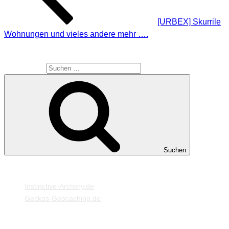
[URBEX] Skurrile
Wohnungen und vieles andere mehr ….
SUCHE
Suche nach:
Suchen
MEINE WEBSEITEN
Instinctive-Archery.de
Geckos-Geocaching.de
META