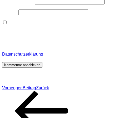
E-Mail-Adresse
*
Website
Dieses Formular speichert Name, E-Mail und Inhalt,
damit ich den Überblick über auf dieser Webseite
veröffentlichte Kommentare behalte. Für detaillierte
Informationen, wo, wie und warum ich deine Daten
speichere, wirf bitte einen Blick in meine
Datenschutzerklärung
.
*
Beitragsnavigation
Vorheriger Beitrag
Zurück