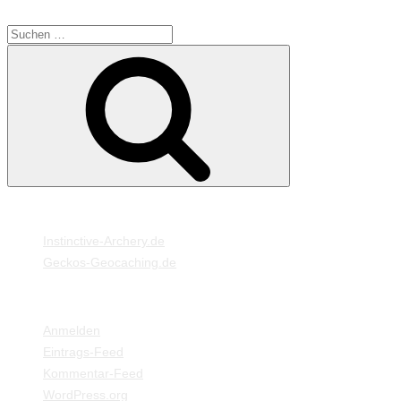
SUCHE
Suche
Suchen
nach:
MEINE WEBSEITEN
Instinctive-Archery.de
Geckos-Geocaching.de
META
Anmelden
Eintrags-Feed
Kommentar-Feed
WordPress.org