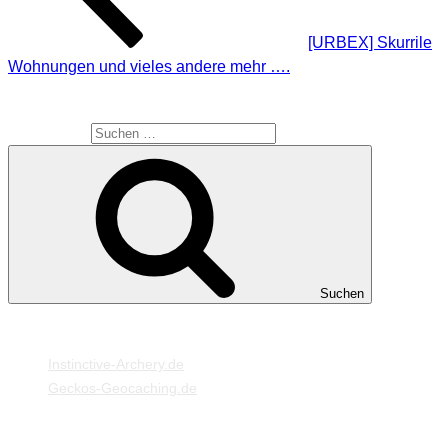
[URBEX] Skurrile
Wohnungen und vieles andere mehr ….
SUCHE
Suche nach:
Suchen
MEINE WEBSEITEN
Instinctive-Archery.de
Geckos-Geocaching.de
META