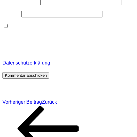
E-Mail-Adresse
*
Website
Dieses Formular speichert Name, E-Mail und Inhalt,
damit ich den Überblick über auf dieser Webseite
veröffentlichte Kommentare behalte. Für detaillierte
Informationen, wo, wie und warum ich deine Daten
speichere, wirf bitte einen Blick in meine
Datenschutzerklärung
.
*
Beitragsnavigation
Vorheriger Beitrag
Zurück