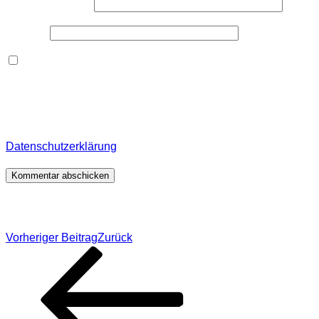
E-Mail-Adresse
*
Website
Dieses Formular speichert Name, E-Mail und Inhalt,
damit ich den Überblick über auf dieser Webseite
veröffentlichte Kommentare behalte. Für detaillierte
Informationen, wo, wie und warum ich deine Daten
speichere, wirf bitte einen Blick in meine
Datenschutzerklärung
.
*
Beitragsnavigation
Vorheriger Beitrag
Zurück