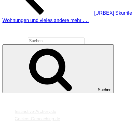
[URBEX] Skurrile
Wohnungen und vieles andere mehr ….
SUCHE
Suche nach:
Suchen
MEINE WEBSEITEN
Instinctive-Archery.de
Geckos-Geocaching.de
META