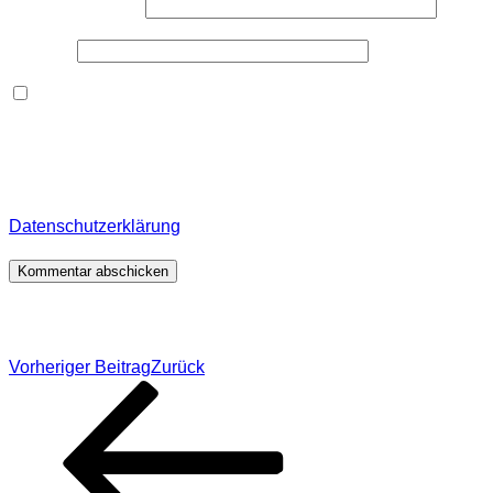
E-Mail-Adresse
*
Website
Dieses Formular speichert Name, E-Mail und Inhalt,
damit ich den Überblick über auf dieser Webseite
veröffentlichte Kommentare behalte. Für detaillierte
Informationen, wo, wie und warum ich deine Daten
speichere, wirf bitte einen Blick in meine
Datenschutzerklärung
.
*
Beitragsnavigation
Vorheriger Beitrag
Zurück