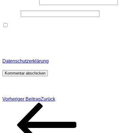
E-Mail-Adresse
*
Website
Dieses Formular speichert Name, E-Mail und Inhalt,
damit ich den Überblick über auf dieser Webseite
veröffentlichte Kommentare behalte. Für detaillierte
Informationen, wo, wie und warum ich deine Daten
speichere, wirf bitte einen Blick in meine
Datenschutzerklärung
.
*
Beitragsnavigation
Vorheriger Beitrag
Zurück