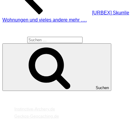
[URBEX] Skurrile
Wohnungen und vieles andere mehr ….
SUCHE
Suche nach:
Suchen
MEINE WEBSEITEN
Instinctive-Archery.de
Geckos-Geocaching.de
META