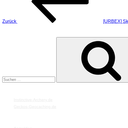
Zurück
[URBEX] Sku
SUCHE
Suche
nach:
MEINE WEBSEITEN
Instinctive-Archery.de
Geckos-Geocaching.de
META