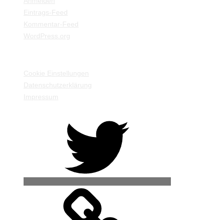
Anmelden
Eintrags-Feed
Kommentar-Feed
WordPress.org
EINSTELLUNGEN / INFORMATIONEN
Cookie Einstellungen
Datenschutzerklärung
Impressum
Twitter
500px