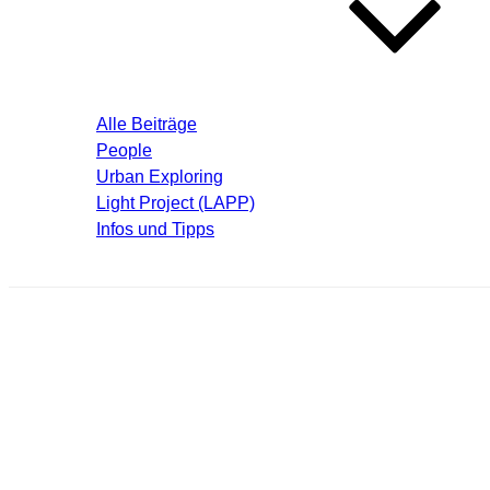
Blog – Aktuelle Beiträge
Alle Beiträge
People
Urban Exploring
Light Project (LAPP)
Infos und Tipps
Über mich
marxg-014_thumb.jpg
Schreibe einen Kommentar
Deine E-Mail-Adresse wird nicht veröffentlicht.
Erforderliche F