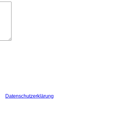
ch den Überblick über auf dieser Webseite veröffentlichte Komme
ine
Datenschutzerklärung
.
*